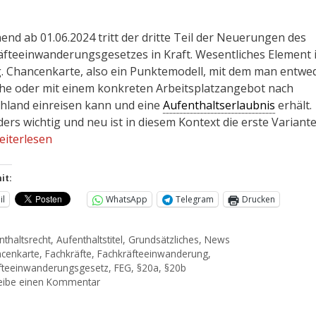
end ab 01.06.2024 tritt der dritte Teil der Neuerungen des
äfteeinwanderungsgesetzes in Kraft. Wesentliches Element 
g. Chancenkarte, also ein Punktemodell, mit dem man entwe
he oder mit einem konkreten Arbeitsplatzangebot nach
hland einreisen kann und eine
Aufenthaltserlaubnis
erhält.
ers wichtig und neu ist in diesem Kontext die erste Variant
eiterlesen
it:
il
WhatsApp
Telegram
Drucken
nthaltsrecht
,
Aufenthaltstitel
,
Grundsätzliches
,
News
cenkarte
,
Fachkräfte
,
Fachkräfteeinwanderung
,
fteeinwanderungsgesetz
,
FEG
,
§20a
,
§20b
eibe einen Kommentar