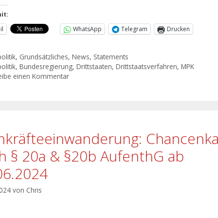
it:
il
WhatsApp
Telegram
Drucken
olitik
,
Grundsätzliches
,
News
,
Statements
olitik
,
Bundesregierung
,
Drittstaaten
,
Drittstaatsverfahren
,
MPK
eibe einen Kommentar
hkräfteeinwanderung: Chancenka
h § 20a & §20b AufenthG ab
06.2024
2024
von
Chris