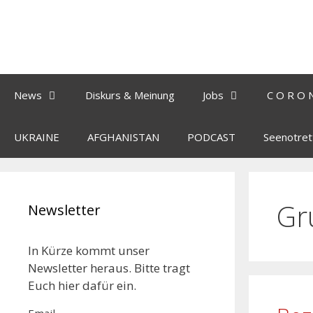
News
Diskurs & Meinung
Jobs
C O R O 
UKRAINE
AFGHANISTAN
PODCAST
Seenotret
Gr
Newsletter
In Kürze kommt unser
Newsletter heraus. Bitte tragt
Euch hier dafür ein.
Email