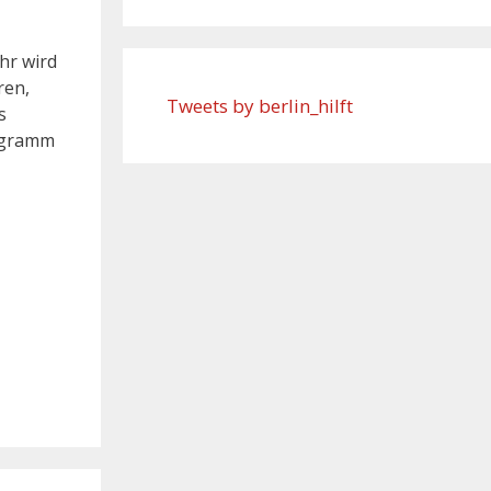
hr wird
ren,
Tweets by berlin_hilft
s
rogramm