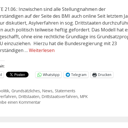
 21.06.: Inzwischen sind alle Stellungnahmen der
rständigen auf der Seite des BMI auch online Seit letztem Ja
ur diskutiert, Asylverfahren in sog. Drittstaaten durchzufüh
n auch politisch teilweise heftig gefordert. Das Modell hat e
geschafft, ohne eine rechtliche Grundlage ins Grundsatzp
U einzuziehen. Hierzu hat die Bundesregierung mit 23
rständigen …
Weiterlesen
it:
il
WhatsApp
Telegram
Drucken
olitik
,
Grundsätzliches
,
News
,
Statements
verfahren
,
Drittstaaten
,
Drittstaatsverfahren
,
MPK
eibe einen Kommentar