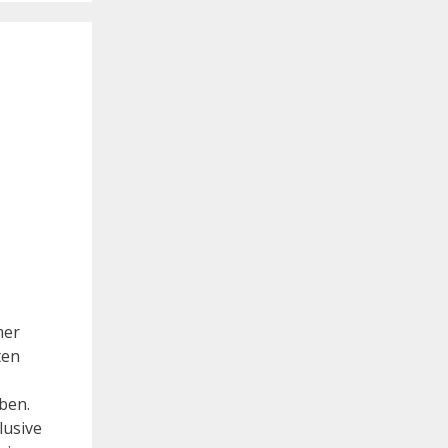
mer
ten
ben.
lusive