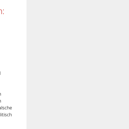
n:
d
n
n
alsche
itisch