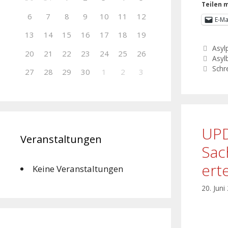
Teilen m
6
7
8
9
10
11
12
E-Ma
13
14
15
16
17
18
19
Asylp
20
21
22
23
24
25
26
Asyl
Schr
27
28
29
30
1
2
3
UPD
Veranstaltungen
Sac
ert
Keine Veranstaltungen
20. Juni