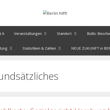
N A
Veranstaltungen
Standort
BuBs: Besch
tung
Statistiken & Zahlen
NEUE ZUKUNFT in BE
undsätzliches