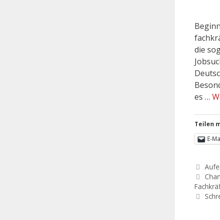
Beginn
fachkr
die so
Jobsuc
Deutsc
Besond
es …
W
Teilen m
E-Ma
Aufe
Chan
Fachkrä
Schr