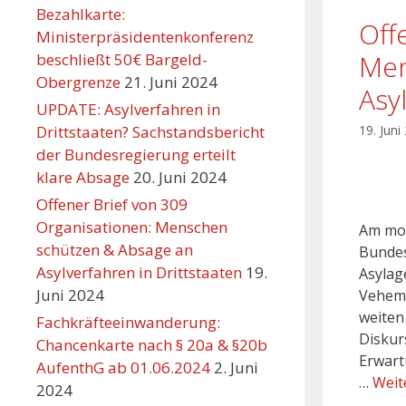
Bezahlkarte:
Off
Ministerpräsidentenkonferenz
Men
beschließt 50€ Bargeld-
Obergrenze
21. Juni 2024
Asy
UPDATE: Asylverfahren in
Drittstaaten? Sachstandsbericht
19. Juni
der Bundesregierung erteilt
klare Absage
20. Juni 2024
Offener Brief von 309
Organisationen: Menschen
Am mor
schützen & Absage an
Bundes
Asylverfahren in Drittstaaten
19.
Asylag
Juni 2024
Veheme
weiten
Fachkräfteeinwanderung:
Diskurs
Chancenkarte nach § 20a & §20b
Erwart
AufenthG ab 01.06.2024
2. Juni
…
Weit
2024