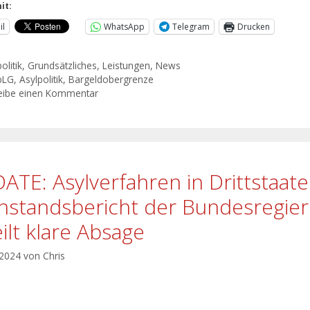
it:
il
WhatsApp
Telegram
Drucken
olitik
,
Grundsätzliches
,
Leistungen
,
News
bLG
,
Asylpolitik
,
Bargeldobergrenze
eibe einen Kommentar
ATE: Asylverfahren in Drittstaat
hstandsbericht der Bundesregie
eilt klare Absage
 2024
von
Chris