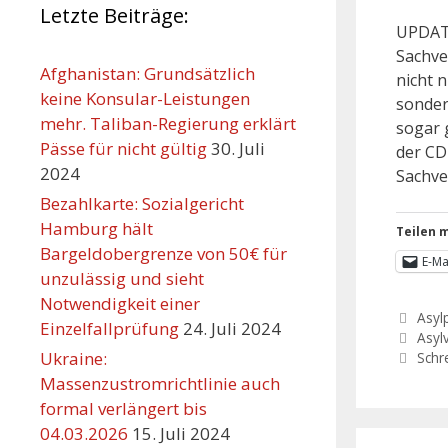
Letzte Beiträge:
UPDATE
Sachve
Afghanistan: Grundsätzlich
nicht n
keine Konsular-Leistungen
sonder
mehr. Taliban-Regierung erklärt
sogar 
Pässe für nicht gültig
30. Juli
der CD
2024
Sachve
Bezahlkarte: Sozialgericht
Hamburg hält
Teilen m
Bargeldobergrenze von 50€ für
E-Ma
unzulässig und sieht
Notwendigkeit einer
Asylp
Einzelfallprüfung
24. Juli 2024
Asyl
Ukraine:
Schr
Massenzustromrichtlinie auch
formal verlängert bis
04.03.2026
15. Juli 2024