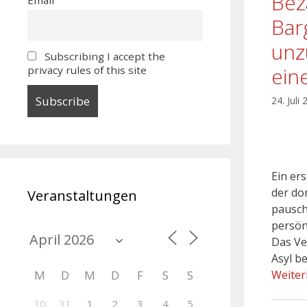
Bez
Bar
unz
Subscribing I accept the
ein
privacy rules of this site
24. Juli
Ein er
der do
Veranstaltungen
pausch
persön
Das Ve
Asyl b
Weiter
M
D
M
D
F
S
S
30
31
1
2
3
4
5