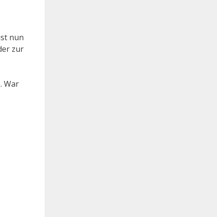
ist nun
der zur
e. War