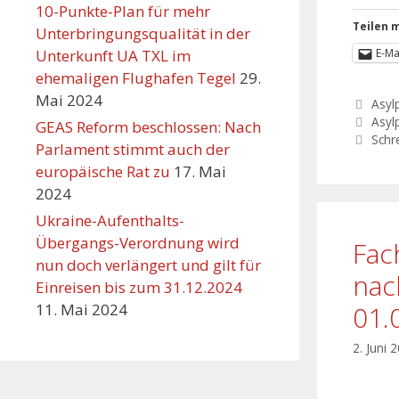
10-Punkte-Plan für mehr
Teilen m
Unterbringungsqualität in der
Unterkunft UA TXL im
E-Ma
ehemaligen Flughafen Tegel
29.
Mai 2024
Asylp
Asylp
GEAS Reform beschlossen: Nach
Schr
Parlament stimmt auch der
europäische Rat zu
17. Mai
2024
Ukraine-Aufenthalts-
Übergangs-Verordnung wird
Fac
nun doch verlängert und gilt für
nac
Einreisen bis zum 31.12.2024
01.
11. Mai 2024
2. Juni 