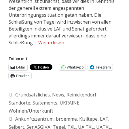
Wesentlich ist zunächst, dass wir dies in Kenntnis
der generell extrem angespannten
Unterbringungssituation getan haben. Die
Schließung von Tegel wird inzwischen von allen
Beteiligten inklusive LAF und Senat gefordert,
allerdings immer darauf verwiesen, dass eine
Schließung …
Weiterlesen
Teilen mit:
E-Mail
WhatsApp
Telegram
Drucken
Grundsätzliches
,
News
,
Reinickendorf
,
Standorte
,
Statements
,
UKRAINE
,
Wohnen/Unterkunft
Ankunftszentrum
,
broemme
,
Kiziltepe
,
LAF
,
Seibert
,
SenASGIVA
,
Tegel
,
TXL
,
UA TXL
,
UATXL
,