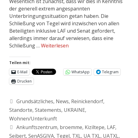
Wesentlich ist zunächst, dass wir dies in Kenntnis
der generell extrem angespannten
Unterbringungssituation getan haben. Die
Schließung von Tegel wird inzwischen von allen
Beteiligten inklusive LAF und Senat gefordert,
allerdings immer darauf verwiesen, dass eine
Schließung …
Weiterlesen
Teilen mit:
E-Mail
WhatsApp
Telegram
Drucken
Grundsätzliches
,
News
,
Reinickendorf
,
Standorte
,
Statements
,
UKRAINE
,
Wohnen/Unterkunft
Ankunftszentrum
,
broemme
,
Kiziltepe
,
LAF
,
Seibert
,
SenASGIVA
,
Tegel
,
TXL
,
UA TXL
,
UATXL
,