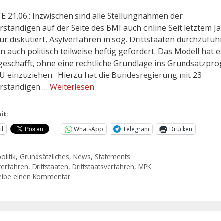
 21.06.: Inzwischen sind alle Stellungnahmen der
rständigen auf der Seite des BMI auch online Seit letztem Ja
ur diskutiert, Asylverfahren in sog. Drittstaaten durchzufüh
n auch politisch teilweise heftig gefordert. Das Modell hat e
geschafft, ohne eine rechtliche Grundlage ins Grundsatzp
U einzuziehen. Hierzu hat die Bundesregierung mit 23
rständigen …
Weiterlesen
it:
il
WhatsApp
Telegram
Drucken
olitik
,
Grundsätzliches
,
News
,
Statements
verfahren
,
Drittstaaten
,
Drittstaatsverfahren
,
MPK
eibe einen Kommentar