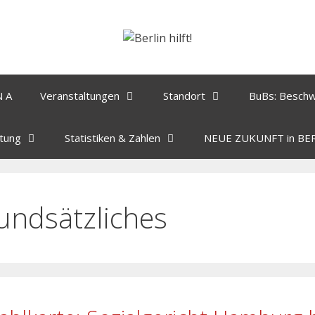
N A
Veranstaltungen
Standort
BuBs: Besch
tung
Statistiken & Zahlen
NEUE ZUKUNFT in BE
undsätzliches