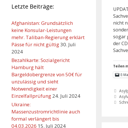
Letzte Beiträge:
UPDATE
Sachve
nicht n
Afghanistan: Grundsätzlich
sonder
keine Konsular-Leistungen
sogar 
mehr. Taliban-Regierung erklärt
der CD
Pässe für nicht gültig
30. Juli
Sachve
2024
Bezahlkarte: Sozialgericht
Teilen m
Hamburg hält
Bargeldobergrenze von 50€ für
E-Ma
unzulässig und sieht
Notwendigkeit einer
Asylp
Einzelfallprüfung
24. Juli 2024
Asyl
Schr
Ukraine:
Massenzustromrichtlinie auch
formal verlängert bis
04.03.2026
15. Juli 2024