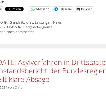
it:
il
WhatsApp
Telegram
Drucken
olitik
,
Grundsätzliches
,
Leistungen
,
News
bLG
,
Asylpolitik
,
Bargeldobergrenze
eibe einen Kommentar
ATE: Asylverfahren in Drittstaat
hstandsbericht der Bundesregie
eilt klare Absage
 2024
von
Chris