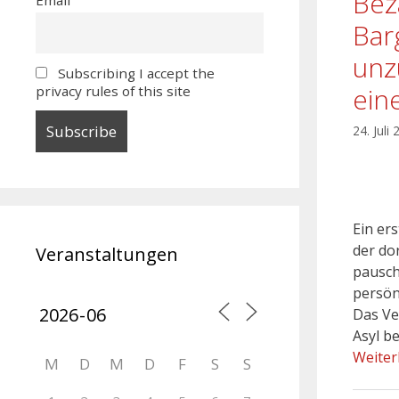
Bez
Bar
unz
Subscribing I accept the
ein
privacy rules of this site
24. Juli
Ein er
der do
Veranstaltungen
pausch
persön
Das Ve
Asyl b
Weiter
M
D
M
D
F
S
S