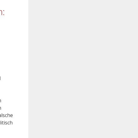
n:
d
n
n
alsche
itisch