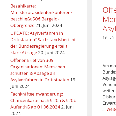
Bezahlkarte:
Off
Ministerpräsidentenkonferenz
Men
beschließt 50€ Bargeld-
Obergrenze
21. Juni 2024
Asy
UPDATE: Asylverfahren in
19. Juni
Drittstaaten? Sachstandsbericht
der Bundesregierung erteilt
klare Absage
20. Juni 2024
Offener Brief von 309
Am mor
Organisationen: Menschen
Bundes
schützen & Absage an
Asylag
Asylverfahren in Drittstaaten
19.
Veheme
Juni 2024
weiten
Fachkräfteeinwanderung:
Diskurs
Chancenkarte nach § 20a & §20b
Erwart
AufenthG ab 01.06.2024
2. Juni
…
Weit
2024