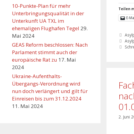
10-Punkte-Plan für mehr
Teilen m
Unterbringungsqualität in der
E-Ma
Unterkunft UA TXL im
ehemaligen Flughafen Tegel
29.
Asylp
Mai 2024
Asylp
GEAS Reform beschlossen: Nach
Schr
Parlament stimmt auch der
europäische Rat zu
17. Mai
2024
Ukraine-Aufenthalts-
Fac
Übergangs-Verordnung wird
nun doch verlängert und gilt für
nac
Einreisen bis zum 31.12.2024
01.
11. Mai 2024
2. Juni 