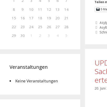
1
2
3
4
5
6
7
Teilen m
8
9
10
11
12
13
14
E-Ma
15
16
17
18
19
20
21
Asylp
22
23
24
25
26
27
28
Asyl
Schr
29
30
1
2
3
4
5
UPD
Veranstaltungen
Sac
ert
Keine Veranstaltungen
20. Juni