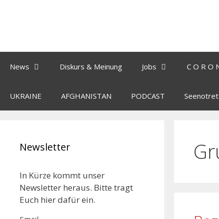
News
Diskurs & Meinung
Jobs
C O R O 
UKRAINE
AFGHANISTAN
PODCAST
Seenotret
Gr
Newsletter
In Kürze kommt unser
Newsletter heraus. Bitte tragt
Euch hier dafür ein.
Email