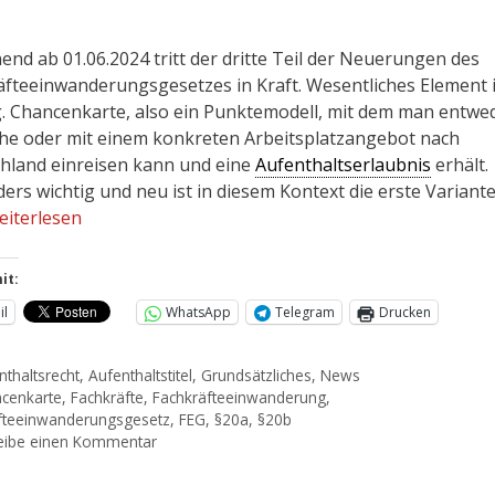
end ab 01.06.2024 tritt der dritte Teil der Neuerungen des
äfteeinwanderungsgesetzes in Kraft. Wesentliches Element 
g. Chancenkarte, also ein Punktemodell, mit dem man entwe
he oder mit einem konkreten Arbeitsplatzangebot nach
hland einreisen kann und eine
Aufenthaltserlaubnis
erhält.
ers wichtig und neu ist in diesem Kontext die erste Variant
eiterlesen
it:
il
WhatsApp
Telegram
Drucken
nthaltsrecht
,
Aufenthaltstitel
,
Grundsätzliches
,
News
cenkarte
,
Fachkräfte
,
Fachkräfteeinwanderung
,
fteeinwanderungsgesetz
,
FEG
,
§20a
,
§20b
eibe einen Kommentar