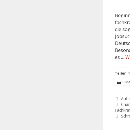
Beginn
fachkr
die so
Jobsuc
Deutsc
Besond
es …
W
Teilen m
E-Ma
Aufe
Chan
Fachkrä
Schr