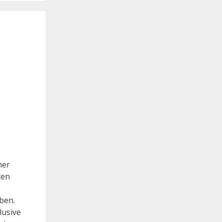
mer
ten
ben.
lusive