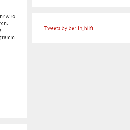
hr wird
ren,
Tweets by berlin_hilft
s
rogramm