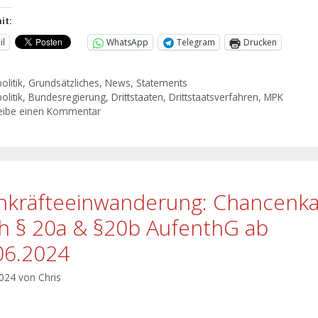
it:
il
WhatsApp
Telegram
Drucken
olitik
,
Grundsätzliches
,
News
,
Statements
olitik
,
Bundesregierung
,
Drittstaaten
,
Drittstaatsverfahren
,
MPK
eibe einen Kommentar
hkräfteeinwanderung: Chancenka
h § 20a & §20b AufenthG ab
06.2024
2024
von
Chris