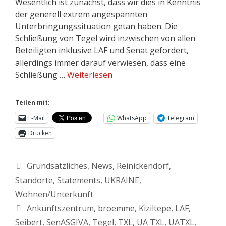
Wesentlich ist zunächst, dass wir dies in Kenntnis
der generell extrem angespannten
Unterbringungssituation getan haben. Die
Schließung von Tegel wird inzwischen von allen
Beteiligten inklusive LAF und Senat gefordert,
allerdings immer darauf verwiesen, dass eine
Schließung …
Weiterlesen
Teilen mit:
E-Mail
WhatsApp
Telegram
Drucken
Grundsätzliches
,
News
,
Reinickendorf
,
Standorte
,
Statements
,
UKRAINE
,
Wohnen/Unterkunft
Ankunftszentrum
,
broemme
,
Kiziltepe
,
LAF
,
Seibert
,
SenASGIVA
,
Tegel
,
TXL
,
UA TXL
,
UATXL
,