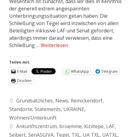
Wesentlich ist zunächst, dass wir dies in Kenntnis
der generell extrem angespannten
Unterbringungssituation getan haben. Die
Schließung von Tegel wird inzwischen von allen
Beteiligten inklusive LAF und Senat gefordert,
allerdings immer darauf verwiesen, dass eine
Schließung …
Weiterlesen
Teilen mit:
E-Mail
WhatsApp
Telegram
Drucken
Grundsätzliches
,
News
,
Reinickendorf
,
Standorte
,
Statements
,
UKRAINE
,
Wohnen/Unterkunft
Ankunftszentrum
,
broemme
,
Kiziltepe
,
LAF
,
Seibert
,
SenASGIVA
,
Tegel
,
TXL
,
UA TXL
,
UATXL
,