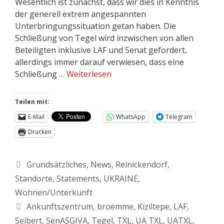
Wesentlich ist zunächst, dass wir dies in Kenntnis
der generell extrem angespannten
Unterbringungssituation getan haben. Die
Schließung von Tegel wird inzwischen von allen
Beteiligten inklusive LAF und Senat gefordert,
allerdings immer darauf verwiesen, dass eine
Schließung …
Weiterlesen
Teilen mit:
E-Mail
WhatsApp
Telegram
Drucken
Grundsätzliches
,
News
,
Reinickendorf
,
Standorte
,
Statements
,
UKRAINE
,
Wohnen/Unterkunft
Ankunftszentrum
,
broemme
,
Kiziltepe
,
LAF
,
Seibert
,
SenASGIVA
,
Tegel
,
TXL
,
UA TXL
,
UATXL
,