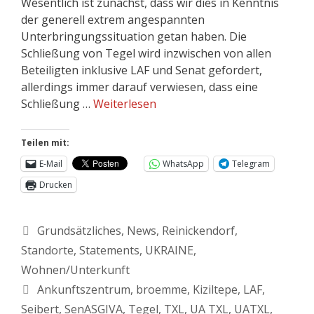
Wesentlich ist zunächst, dass wir dies in Kenntnis
der generell extrem angespannten
Unterbringungssituation getan haben. Die
Schließung von Tegel wird inzwischen von allen
Beteiligten inklusive LAF und Senat gefordert,
allerdings immer darauf verwiesen, dass eine
Schließung …
Weiterlesen
Teilen mit:
E-Mail
WhatsApp
Telegram
Drucken
Grundsätzliches
,
News
,
Reinickendorf
,
Standorte
,
Statements
,
UKRAINE
,
Wohnen/Unterkunft
Ankunftszentrum
,
broemme
,
Kiziltepe
,
LAF
,
Seibert
,
SenASGIVA
,
Tegel
,
TXL
,
UA TXL
,
UATXL
,