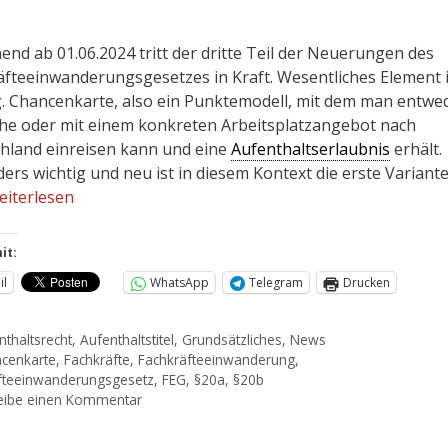
end ab 01.06.2024 tritt der dritte Teil der Neuerungen des
äfteeinwanderungsgesetzes in Kraft. Wesentliches Element 
g. Chancenkarte, also ein Punktemodell, mit dem man entwe
he oder mit einem konkreten Arbeitsplatzangebot nach
hland einreisen kann und eine
Aufenthaltserlaubnis
erhält.
ers wichtig und neu ist in diesem Kontext die erste Variant
eiterlesen
it:
il
WhatsApp
Telegram
Drucken
nthaltsrecht
,
Aufenthaltstitel
,
Grundsätzliches
,
News
cenkarte
,
Fachkräfte
,
Fachkräfteeinwanderung
,
fteeinwanderungsgesetz
,
FEG
,
§20a
,
§20b
eibe einen Kommentar