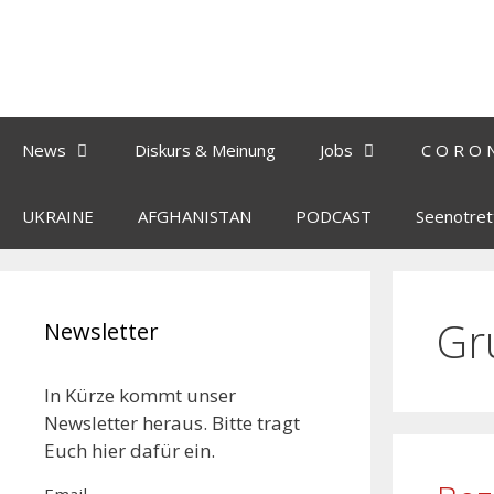
News
Diskurs & Meinung
Jobs
C O R O 
UKRAINE
AFGHANISTAN
PODCAST
Seenotret
Gr
Newsletter
In Kürze kommt unser
Newsletter heraus. Bitte tragt
Euch hier dafür ein.
Email