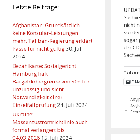
Letzte Beiträge:
UPDATE
Sachve
nicht n
Afghanistan: Grundsätzlich
sonder
keine Konsular-Leistungen
sogar 
mehr. Taliban-Regierung erklärt
der CD
Pässe für nicht gültig
30. Juli
Sachve
2024
Bezahlkarte: Sozialgericht
Teilen m
Hamburg hält
Bargeldobergrenze von 50€ für
E-Ma
unzulässig und sieht
Notwendigkeit einer
Asylp
Einzelfallprüfung
24. Juli 2024
Asyl
Schr
Ukraine:
Massenzustromrichtlinie auch
formal verlängert bis
04.03.2026
15. Juli 2024