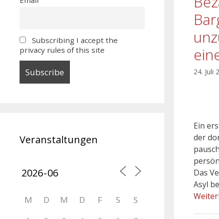
Bez
Bar
unz
Subscribing I accept the
ein
privacy rules of this site
24. Juli
Ein er
der do
Veranstaltungen
pausch
persön
Das Ve
Asyl b
Weiter
M
D
M
D
F
S
S