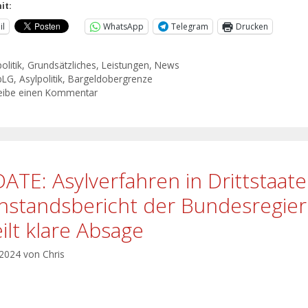
it:
il
WhatsApp
Telegram
Drucken
olitik
,
Grundsätzliches
,
Leistungen
,
News
bLG
,
Asylpolitik
,
Bargeldobergrenze
eibe einen Kommentar
ATE: Asylverfahren in Drittstaat
hstandsbericht der Bundesregie
eilt klare Absage
 2024
von
Chris