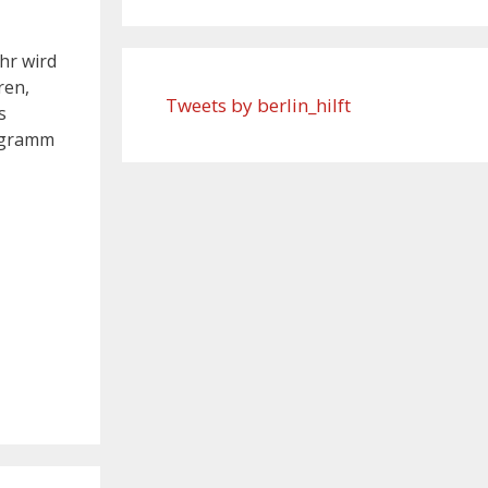
hr wird
ren,
Tweets by berlin_hilft
s
rogramm