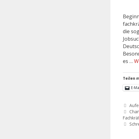
Beginn
fachkr
die so
Jobsuc
Deutsc
Besond
es …
W
Teilen m
E-Ma
Aufe
Chan
Fachkrä
Schr