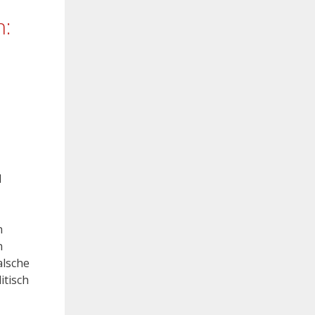
n:
d
n
n
alsche
itisch