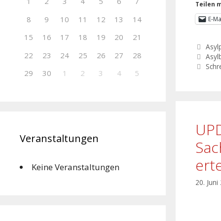
1
2
3
4
5
6
7
Teilen m
8
9
10
11
12
13
14
E-Ma
15
16
17
18
19
20
21
Asylp
22
23
24
25
26
27
28
Asyl
Schr
29
30
1
2
3
4
5
UPD
Veranstaltungen
Sac
ert
Keine Veranstaltungen
20. Juni