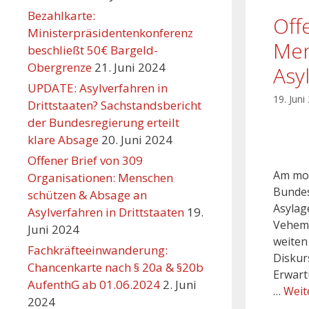
Bezahlkarte:
Off
Ministerpräsidentenkonferenz
Men
beschließt 50€ Bargeld-
Obergrenze
21. Juni 2024
Asy
UPDATE: Asylverfahren in
19. Juni
Drittstaaten? Sachstandsbericht
der Bundesregierung erteilt
klare Absage
20. Juni 2024
Offener Brief von 309
Am mor
Organisationen: Menschen
Bundes
schützen & Absage an
Asylag
Asylverfahren in Drittstaaten
19.
Veheme
Juni 2024
weiten
Fachkräfteeinwanderung:
Diskurs
Chancenkarte nach § 20a & §20b
Erwart
AufenthG ab 01.06.2024
2. Juni
…
Weit
2024