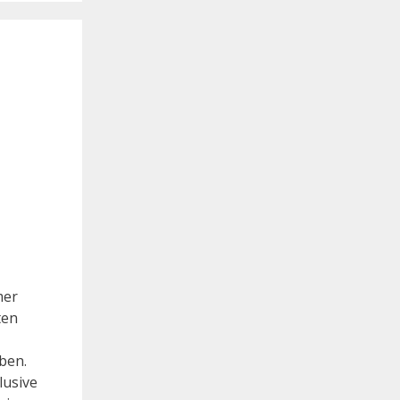
mer
ten
ben.
lusive