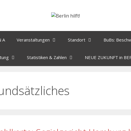
N A
Veranstaltungen
Standort
BuBs: Besch
tung
Statistiken & Zahlen
NEUE ZUKUNFT in BE
undsätzliches