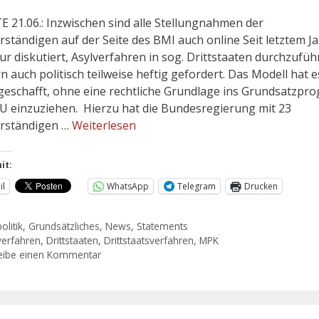
 21.06.: Inzwischen sind alle Stellungnahmen der
rständigen auf der Seite des BMI auch online Seit letztem Ja
ur diskutiert, Asylverfahren in sog. Drittstaaten durchzufüh
n auch politisch teilweise heftig gefordert. Das Modell hat e
geschafft, ohne eine rechtliche Grundlage ins Grundsatzp
U einzuziehen. Hierzu hat die Bundesregierung mit 23
rständigen …
Weiterlesen
it:
il
WhatsApp
Telegram
Drucken
olitik
,
Grundsätzliches
,
News
,
Statements
verfahren
,
Drittstaaten
,
Drittstaatsverfahren
,
MPK
eibe einen Kommentar