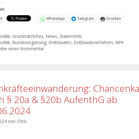
it:
il
WhatsApp
Telegram
Drucken
olitik
,
Grundsätzliches
,
News
,
Statements
olitik
,
Bundesregierung
,
Drittstaaten
,
Drittstaatsverfahren
,
MPK
eibe einen Kommentar
hkräfteeinwanderung: Chancenka
h § 20a & §20b AufenthG ab
06.2024
2024
von
Chris