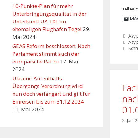
10-Punkte-Plan für mehr
Teilen m
Unterbringungsqualität in der
E-Ma
Unterkunft UA TXL im
ehemaligen Flughafen Tegel
29.
Asylp
Mai 2024
Asylp
GEAS Reform beschlossen: Nach
Schr
Parlament stimmt auch der
europäische Rat zu
17. Mai
2024
Ukraine-Aufenthalts-
Fac
Übergangs-Verordnung wird
nun doch verlängert und gilt für
nac
Einreisen bis zum 31.12.2024
01.
11. Mai 2024
2. Juni 