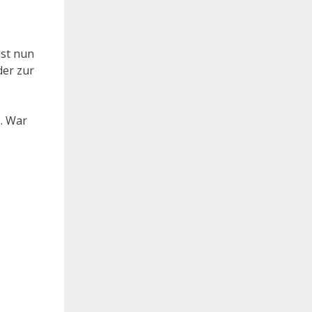
ist nun
der zur
e. War