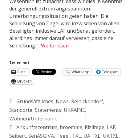
Wesentlich ist zunächst, dass wir dies in Kenntnis
der generell extrem angespannten
Unterbringungssituation getan haben. Die
Schließung von Tegel wird inzwischen von allen
Beteiligten inklusive LAF und Senat gefordert,
allerdings immer darauf verwiesen, dass eine
Schließung …
Weiterlesen
Teilen mit:
E-Mail
WhatsApp
Telegram
Drucken
Grundsätzliches
,
News
,
Reinickendorf
,
Standorte
,
Statements
,
UKRAINE
,
Wohnen/Unterkunft
Ankunftszentrum
,
broemme
,
Kiziltepe
,
LAF
,
Seibert
,
SenASGIVA
,
Tegel
,
TXL
,
UA TXL
,
UATXL
,