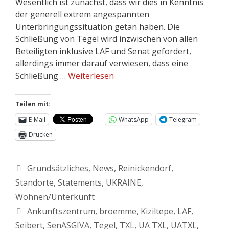
Wesentlich ist zunächst, dass wir dies in Kenntnis
der generell extrem angespannten
Unterbringungssituation getan haben. Die
Schließung von Tegel wird inzwischen von allen
Beteiligten inklusive LAF und Senat gefordert,
allerdings immer darauf verwiesen, dass eine
Schließung …
Weiterlesen
Teilen mit:
E-Mail
WhatsApp
Telegram
Drucken
Grundsätzliches
,
News
,
Reinickendorf
,
Standorte
,
Statements
,
UKRAINE
,
Wohnen/Unterkunft
Ankunftszentrum
,
broemme
,
Kiziltepe
,
LAF
,
Seibert
,
SenASGIVA
,
Tegel
,
TXL
,
UA TXL
,
UATXL
,