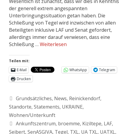
Wesentlich ist zunächst, dass wir dies in Kenntnis
der generell extrem angespannten
Unterbringungssituation getan haben. Die
Schließung von Tegel wird inzwischen von allen
Beteiligten inklusive LAF und Senat gefordert,
allerdings immer darauf verwiesen, dass eine
Schließung …
Weiterlesen
Teilen mit:
E-Mail
WhatsApp
Telegram
Drucken
Grundsätzliches
,
News
,
Reinickendorf
,
Standorte
,
Statements
,
UKRAINE
,
Wohnen/Unterkunft
Ankunftszentrum
,
broemme
,
Kiziltepe
,
LAF
,
Seibert
,
SenASGIVA
,
Tegel
,
TXL
,
UA TXL
,
UATXL
,