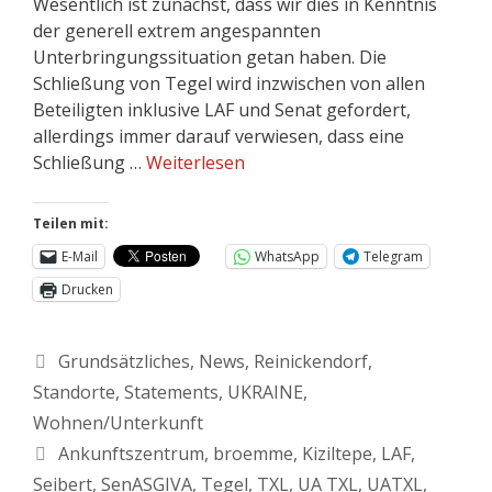
Wesentlich ist zunächst, dass wir dies in Kenntnis
der generell extrem angespannten
Unterbringungssituation getan haben. Die
Schließung von Tegel wird inzwischen von allen
Beteiligten inklusive LAF und Senat gefordert,
allerdings immer darauf verwiesen, dass eine
Schließung …
Weiterlesen
Teilen mit:
E-Mail
WhatsApp
Telegram
Drucken
Grundsätzliches
,
News
,
Reinickendorf
,
Standorte
,
Statements
,
UKRAINE
,
Wohnen/Unterkunft
Ankunftszentrum
,
broemme
,
Kiziltepe
,
LAF
,
Seibert
,
SenASGIVA
,
Tegel
,
TXL
,
UA TXL
,
UATXL
,