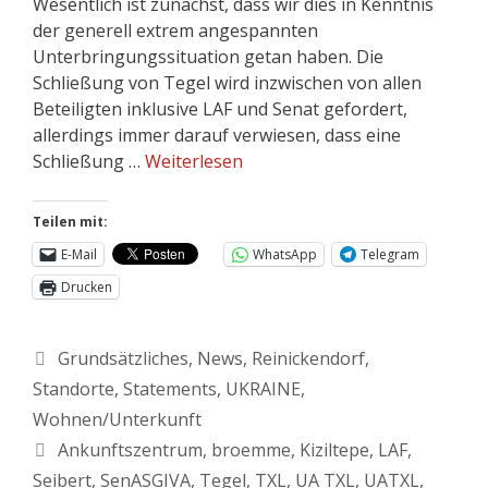
Wesentlich ist zunächst, dass wir dies in Kenntnis
der generell extrem angespannten
Unterbringungssituation getan haben. Die
Schließung von Tegel wird inzwischen von allen
Beteiligten inklusive LAF und Senat gefordert,
allerdings immer darauf verwiesen, dass eine
Schließung …
Weiterlesen
Teilen mit:
E-Mail
WhatsApp
Telegram
Drucken
Grundsätzliches
,
News
,
Reinickendorf
,
Standorte
,
Statements
,
UKRAINE
,
Wohnen/Unterkunft
Ankunftszentrum
,
broemme
,
Kiziltepe
,
LAF
,
Seibert
,
SenASGIVA
,
Tegel
,
TXL
,
UA TXL
,
UATXL
,