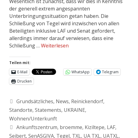
Wesentlich ist zunächst, dass wir dies in Kenntnis
der generell extrem angespannten
Unterbringungssituation getan haben. Die
Schließung von Tegel wird inzwischen von allen
Beteiligten inklusive LAF und Senat gefordert,
allerdings immer darauf verwiesen, dass eine
Schließung …
Weiterlesen
Teilen mit:
E-Mail
WhatsApp
Telegram
Drucken
Grundsätzliches
,
News
,
Reinickendorf
,
Standorte
,
Statements
,
UKRAINE
,
Wohnen/Unterkunft
Ankunftszentrum
,
broemme
,
Kiziltepe
,
LAF
,
Seibert
,
SenASGIVA
,
Tegel
,
TXL
,
UA TXL
,
UATXL
,