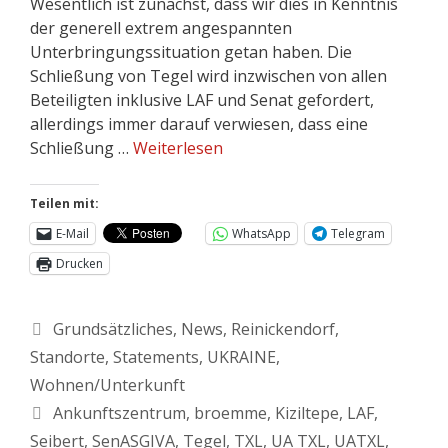
Wesentlich ist zunächst, dass wir dies in Kenntnis
der generell extrem angespannten
Unterbringungssituation getan haben. Die
Schließung von Tegel wird inzwischen von allen
Beteiligten inklusive LAF und Senat gefordert,
allerdings immer darauf verwiesen, dass eine
Schließung …
Weiterlesen
Teilen mit:
E-Mail
WhatsApp
Telegram
Drucken
Grundsätzliches
,
News
,
Reinickendorf
,
Standorte
,
Statements
,
UKRAINE
,
Wohnen/Unterkunft
Ankunftszentrum
,
broemme
,
Kiziltepe
,
LAF
,
Seibert
,
SenASGIVA
,
Tegel
,
TXL
,
UA TXL
,
UATXL
,