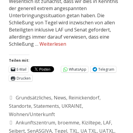
Wesentlich ist zunächst, dass wir dies in Kenntnis
der generell extrem angespannten
Unterbringungssituation getan haben. Die
Schließung von Tegel wird inzwischen von allen
Beteiligten inklusive LAF und Senat gefordert,
allerdings immer darauf verwiesen, dass eine
Schließung …
Weiterlesen
Teilen mit:
E-Mail
WhatsApp
Telegram
Drucken
Grundsätzliches
,
News
,
Reinickendorf
,
Standorte
,
Statements
,
UKRAINE
,
Wohnen/Unterkunft
Ankunftszentrum
,
broemme
,
Kiziltepe
,
LAF
,
Seibert
,
SenASGIVA
,
Tegel
,
TXL
,
UA TXL
,
UATXL
,