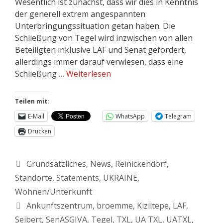
Wesentlich ist zunächst, dass wir dies in Kenntnis
der generell extrem angespannten
Unterbringungssituation getan haben. Die
Schließung von Tegel wird inzwischen von allen
Beteiligten inklusive LAF und Senat gefordert,
allerdings immer darauf verwiesen, dass eine
Schließung …
Weiterlesen
Teilen mit:
E-Mail
WhatsApp
Telegram
Drucken
Grundsätzliches
,
News
,
Reinickendorf
,
Standorte
,
Statements
,
UKRAINE
,
Wohnen/Unterkunft
Ankunftszentrum
,
broemme
,
Kiziltepe
,
LAF
,
Seibert
,
SenASGIVA
,
Tegel
,
TXL
,
UA TXL
,
UATXL
,