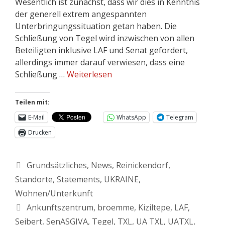
Wesentlich ist zunächst, dass wir dies in Kenntnis
der generell extrem angespannten
Unterbringungssituation getan haben. Die
Schließung von Tegel wird inzwischen von allen
Beteiligten inklusive LAF und Senat gefordert,
allerdings immer darauf verwiesen, dass eine
Schließung …
Weiterlesen
Teilen mit:
E-Mail
WhatsApp
Telegram
Drucken
Grundsätzliches
,
News
,
Reinickendorf
,
Standorte
,
Statements
,
UKRAINE
,
Wohnen/Unterkunft
Ankunftszentrum
,
broemme
,
Kiziltepe
,
LAF
,
Seibert
,
SenASGIVA
,
Tegel
,
TXL
,
UA TXL
,
UATXL
,