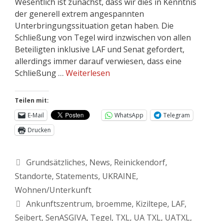
Wesentlich ist zunächst, dass wir dies in Kenntnis
der generell extrem angespannten
Unterbringungssituation getan haben. Die
Schließung von Tegel wird inzwischen von allen
Beteiligten inklusive LAF und Senat gefordert,
allerdings immer darauf verwiesen, dass eine
Schließung …
Weiterlesen
Teilen mit:
E-Mail
WhatsApp
Telegram
Drucken
Grundsätzliches
,
News
,
Reinickendorf
,
Standorte
,
Statements
,
UKRAINE
,
Wohnen/Unterkunft
Ankunftszentrum
,
broemme
,
Kiziltepe
,
LAF
,
Seibert
,
SenASGIVA
,
Tegel
,
TXL
,
UA TXL
,
UATXL
,