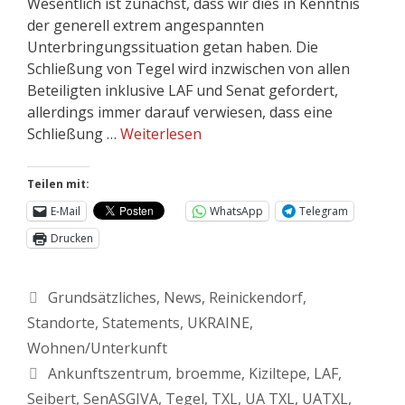
Wesentlich ist zunächst, dass wir dies in Kenntnis
der generell extrem angespannten
Unterbringungssituation getan haben. Die
Schließung von Tegel wird inzwischen von allen
Beteiligten inklusive LAF und Senat gefordert,
allerdings immer darauf verwiesen, dass eine
Schließung …
Weiterlesen
Teilen mit:
E-Mail
WhatsApp
Telegram
Drucken
Grundsätzliches
,
News
,
Reinickendorf
,
Standorte
,
Statements
,
UKRAINE
,
Wohnen/Unterkunft
Ankunftszentrum
,
broemme
,
Kiziltepe
,
LAF
,
Seibert
,
SenASGIVA
,
Tegel
,
TXL
,
UA TXL
,
UATXL
,