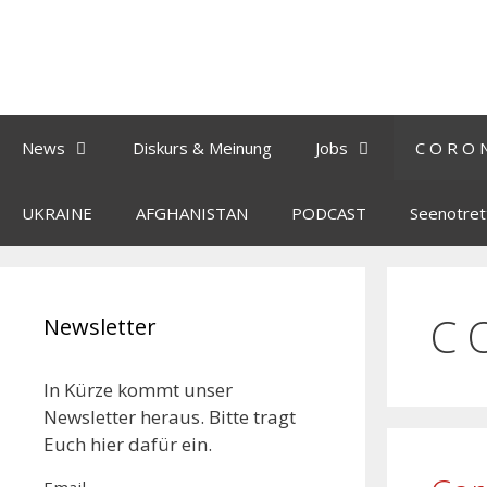
News
Diskurs & Meinung
Jobs
C O R O 
UKRAINE
AFGHANISTAN
PODCAST
Seenotret
C 
Newsletter
In Kürze kommt unser
Newsletter heraus. Bitte tragt
Euch hier dafür ein.
Email