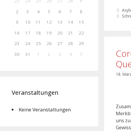
23
24
25
26
27
28
1
Asyl
2
3
4
5
6
7
8
Schr
9
10
11
12
13
14
15
16
17
18
19
20
21
22
23
24
25
26
27
28
29
Cor
30
31
1
2
3
4
5
Que
18. Mär
Veranstaltungen
Zusamm
Keine Veranstaltungen
Merkbl
uns zu
Gewiss