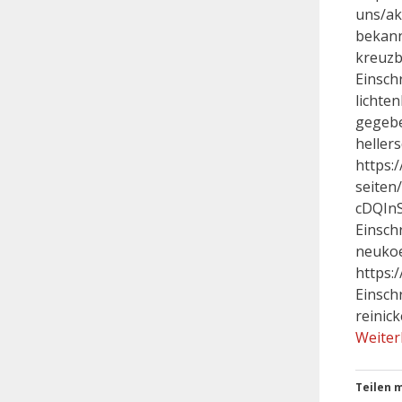
uns/ak
bekann
kreuzb
Einsch
lichte
gegebe
heller
https:
seiten
cDQIn
Einsch
neukoe
https:
Einsch
reinic
Weiter
Teilen m