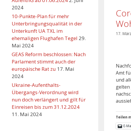
AufenthG ab 01.06.2024
2. Juni
2024
Cor
10-Punkte-Plan für mehr
Woh
Unterbringungsqualität in der
Unterkunft UA TXL im
17. Mär
ehemaligen Flughafen Tegel
29.
Mai 2024
GEAS Reform beschlossen: Nach
Parlament stimmt auch der
Nachfo
europäische Rat zu
17. Mai
Amt fü
2024
und al
Ukraine-Aufenthalts-
gelten
Übergangs-Verordnung wird
nachsc
nun doch verlängert und gilt für
aussie
Einreisen bis zum 31.12.2024
11. Mai 2024
Teilen m
E-Ma