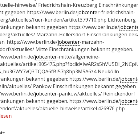
tuelle-hinweise/ Friedrichshain-Kreuzberg Einschränkunge
t gegeben https://www.berlin.de/
jobcenter
-friedrichshain-
erg/aktuelles/fuer-kunden/artikel.379710.php Lichtenberg
ränkungen bekannt gegeben https://www.berlin.de/
jobcent
nberg/aktuelles/ Marzahn-Hellersdorf Einschränkungen bek
n. https://www.berlin.de/
jobcenter
-marzahn-
sdorf/aktuelles/ Mitte Einschränkungen bekannt gegeben.
//www.berlin.de/
jobcenter
-mitte/allgemeine-
/aktuelles/artikel.905475.php?fbclid=IwAR2s5hVU5DI_2NCpi
S_bu3GWY7vQ3TQQA6fBI57q8bp3M5A6z4 Neukölln
ränkungen bekannt gegeben: https://www.berlin.de/
jobcent
lln/aktuelles/ Pankow Einschränkungen bekannt gegeben
//www.berlin.de/
jobcenter
-pankow/aktuelles/ Reinickendorf
ränkungen bekannt gegeben. https://www.berlin.de/
jobcent
kendorf/aktuelles/aktuelle-hinweise/artikel.426976.php …
lesen
it: