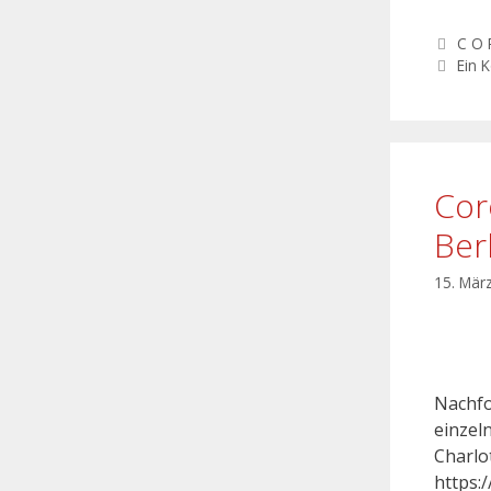
C O 
Ein 
Cor
Ber
15. Mär
Nachfo
einzel
Charlo
https: