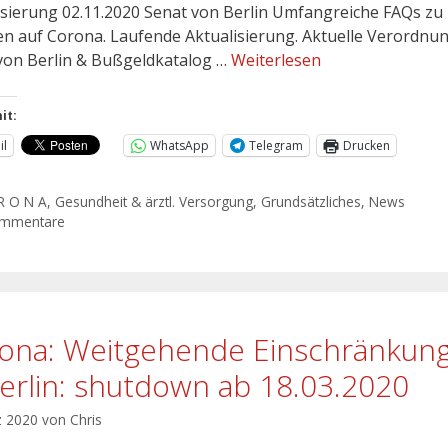
isierung 02.11.2020 Senat von Berlin Umfangreiche FAQs zu 
n auf Corona. Laufende Aktualisierung. Aktuelle Verordnu
von Berlin & Bußgeldkatalog …
Weiterlesen
it:
il
WhatsApp
Telegram
Drucken
R O N A
,
Gesundheit & ärztl. Versorgung
,
Grundsätzliches
,
News
ommentare
ona: Weitgehende Einschränkun
Berlin: shutdown ab 18.03.2020
z 2020
von
Chris