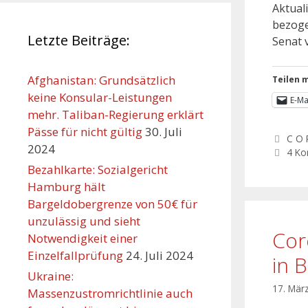
Aktual
bezoge
Letzte Beiträge:
Senat 
Afghanistan: Grundsätzlich
Teilen m
keine Konsular-Leistungen
E-Ma
mehr. Taliban-Regierung erklärt
Pässe für nicht gültig
30. Juli
C O 
2024
4 K
Bezahlkarte: Sozialgericht
Hamburg hält
Bargeldobergrenze von 50€ für
unzulässig und sieht
Cor
Notwendigkeit einer
Einzelfallprüfung
24. Juli 2024
in 
Ukraine:
17. Mär
Massenzustromrichtlinie auch