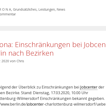
R O N A
,
Grundsätzliches
,
Leistungen
,
News
Kommentar
ona: Einschränkungen bei Jobcen
lin nach Bezirken
z 2020
von
Chris
lgend der Überblick zu Einschränkungen bei
Jobcenter
der
nen Bezirke. Stand: Dienstag, 17.03.2020, 10.00 Uhr
ttenburg-Wilmersdorf Einschränkungen bekannt gegeben.
//www.berlin.de/
jobcenter
-charlottenburg-wilmersdorf/uebe