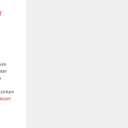
r
eim
mter
n
ezirken
lesen