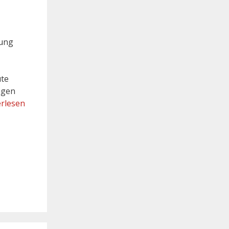
zung
ute
ngen
rlesen