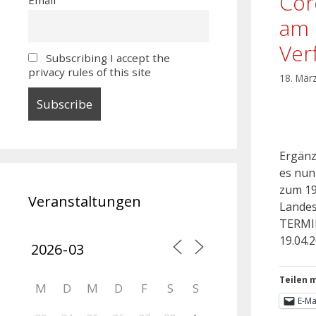
Cor
am 
Ver
Subscribing I accept the
privacy rules of this site
18. Mär
Ergänz
es nun
zum 19.
Veranstaltungen
Landes
TERMIN
19.04.2
Teilen m
M
D
M
D
F
S
S
E-Ma