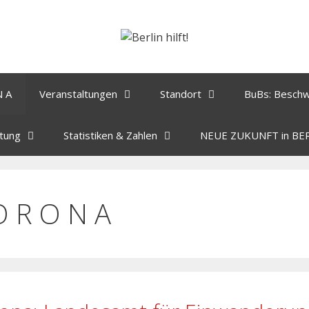
N A
Veranstaltungen
Standort
BuBs: Besch
tung
Statistiken & Zahlen
NEUE ZUKUNFT in BE
O R O N A