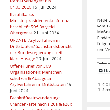
formal verlängert bis
04.03.2026
15. Juli 2024
Bezahlkarte:
Neue V
Ministerpräsidentenkonferenz
vom 17
beschließt 50€ Bargeld-
Maßnah
Obergrenze
21. Juni 2024
Eindäm
UPDATE: Asylverfahren in
Folgen
Drittstaaten? Sachstandsbericht
und Ve
der Bundesregierung erteilt
klare Absage
20. Juni 2024
Teilen m
Offener Brief von 309
E-Ma
Organisationen: Menschen
schützen & Absage an
Asylverfahren in Drittstaaten
19.
C O 
Schr
Juni 2024
Fachkräfteeinwanderung:
Chancenkarte nach § 20a & §20b