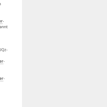
n
er
-
annt
UQz-
er
-
er
-