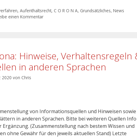
verfahren
,
Aufenthaltsrecht
,
C O R O N A
,
Grundsätzliches
,
News
eibe einen Kommentar
ona: Hinweise, Verhaltensregeln 
llen in anderen Sprachen
z 2020
von
Chris
enstellung von Informationsquellen und Hinweisen sowie
ättern in anderen Sprachen. Bitte bei weiteren Quellen Info
r Ergänzung. (Zusammenstellung nach bestem Wissen und
en ohne Gewähr für den jeweils aktuellen Stand) Letzte