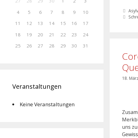
27
28
29
30
1
2
3
Asyl
4
5
6
7
8
9
10
Schr
11
12
13
14
15
16
17
18
19
20
21
22
23
24
25
26
27
28
29
30
31
Cor
Que
18. Mär
Veranstaltungen
Keine Veranstaltungen
Zusamm
Merkbl
uns zu
Gewiss