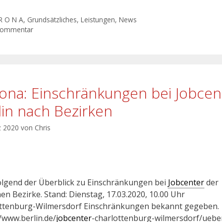
R O N A
,
Grundsätzliches
,
Leistungen
,
News
Kommentar
ona: Einschränkungen bei Jobcen
lin nach Bezirken
z 2020
von
Chris
lgend der Überblick zu Einschränkungen bei
Jobcenter
der
nen Bezirke. Stand: Dienstag, 17.03.2020, 10.00 Uhr
ttenburg-Wilmersdorf Einschränkungen bekannt gegeben.
//www.berlin.de/
jobcenter
-charlottenburg-wilmersdorf/uebe