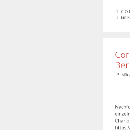
C O 
Ein 
Cor
Ber
15. Mär
Nachfo
einzel
Charlo
https: