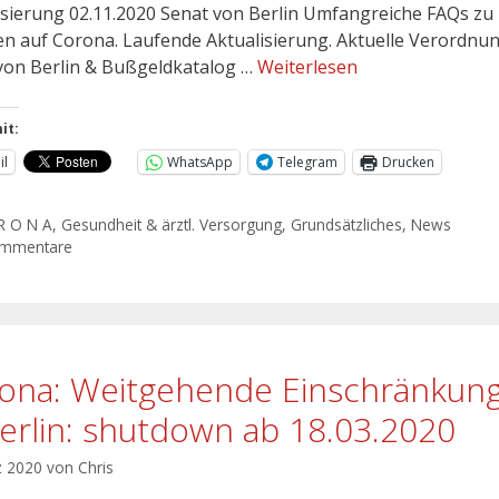
isierung 02.11.2020 Senat von Berlin Umfangreiche FAQs zu 
n auf Corona. Laufende Aktualisierung. Aktuelle Verordnu
von Berlin & Bußgeldkatalog …
Weiterlesen
it:
il
WhatsApp
Telegram
Drucken
R O N A
,
Gesundheit & ärztl. Versorgung
,
Grundsätzliches
,
News
ommentare
ona: Weitgehende Einschränkun
Berlin: shutdown ab 18.03.2020
z 2020
von
Chris