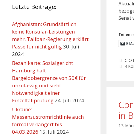
Aktual
Letzte Beiträge:
bezoge
Senat 
Afghanistan: Grundsätzlich
keine Konsular-Leistungen
Teilen m
mehr. Taliban-Regierung erklärt
E-Ma
Pässe für nicht gültig
30. Juli
2024
C O 
Bezahlkarte: Sozialgericht
4 K
Hamburg hält
Bargeldobergrenze von 50€ für
unzulässig und sieht
Notwendigkeit einer
Einzelfallprüfung
24. Juli 2024
Cor
Ukraine:
in 
Massenzustromrichtlinie auch
formal verlängert bis
17. Mär
04.03.2026
15. Juli 2024