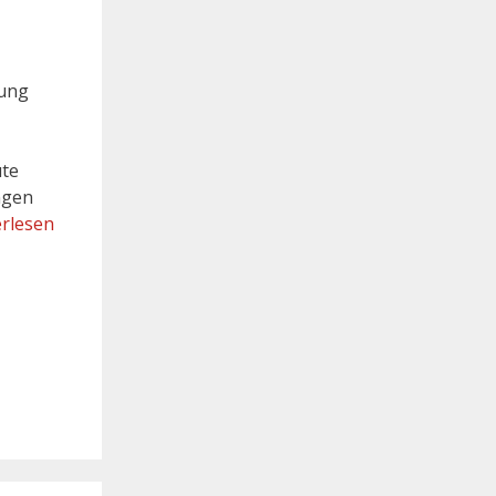
zung
ute
ngen
rlesen