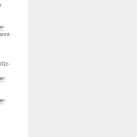
n
er
-
annt
UQz-
er
-
er
-