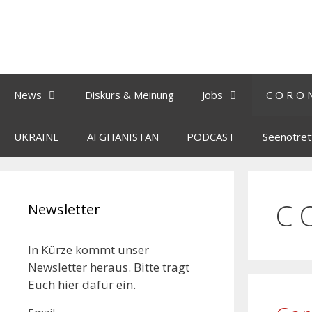
News
Diskurs & Meinung
Jobs
C O R O 
UKRAINE
AFGHANISTAN
PODCAST
Seenotret
C 
Newsletter
In Kürze kommt unser
Newsletter heraus. Bitte tragt
Euch hier dafür ein.
Email