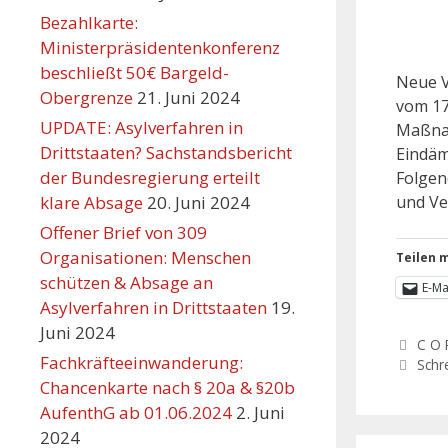
Bezahlkarte:
Ministerpräsidentenkonferenz
beschließt 50€ Bargeld-
Neue V
Obergrenze
21. Juni 2024
vom 17
UPDATE: Asylverfahren in
Maßnah
Drittstaaten? Sachstandsbericht
Eindäm
der Bundesregierung erteilt
Folgen
klare Absage
20. Juni 2024
und Ve
Offener Brief von 309
Organisationen: Menschen
Teilen m
schützen & Absage an
E-Ma
Asylverfahren in Drittstaaten
19.
Juni 2024
C O 
Fachkräfteeinwanderung:
Schr
Chancenkarte nach § 20a & §20b
AufenthG ab 01.06.2024
2. Juni
2024