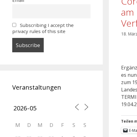
Cor
am 
Ver
Subscribing I accept the
privacy rules of this site
18. Mär
Ergänz
es nun
zum 19.
Veranstaltungen
Landes
TERMIN
19.04.2
Teilen m
M
D
M
D
F
S
S
E-Ma