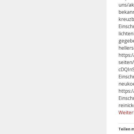
uns/ak
bekann
kreuzb
Einsch
lichte
gegebe
heller
https:
seiten
cDQIn
Einsch
neukoe
https:
Einsch
reinic
Weiter
Teilen m