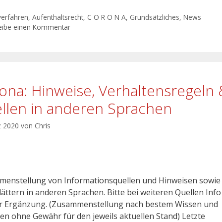
verfahren
,
Aufenthaltsrecht
,
C O R O N A
,
Grundsätzliches
,
News
eibe einen Kommentar
ona: Hinweise, Verhaltensregeln 
llen in anderen Sprachen
z 2020
von
Chris
enstellung von Informationsquellen und Hinweisen sowie
ättern in anderen Sprachen. Bitte bei weiteren Quellen Info
r Ergänzung. (Zusammenstellung nach bestem Wissen und
en ohne Gewähr für den jeweils aktuellen Stand) Letzte