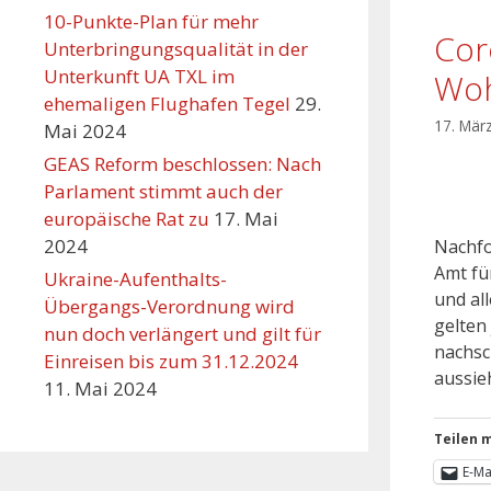
10-Punkte-Plan für mehr
Cor
Unterbringungsqualität in der
Unterkunft UA TXL im
Woh
ehemaligen Flughafen Tegel
29.
17. Mär
Mai 2024
GEAS Reform beschlossen: Nach
Parlament stimmt auch der
europäische Rat zu
17. Mai
2024
Nachfo
Amt fü
Ukraine-Aufenthalts-
und al
Übergangs-Verordnung wird
gelten
nun doch verlängert und gilt für
nachsc
Einreisen bis zum 31.12.2024
aussie
11. Mai 2024
Teilen m
E-Ma