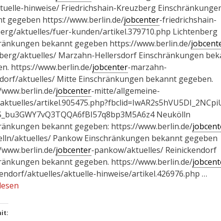
tuelle-hinweise/ Friedrichshain-Kreuzberg Einschränkunge
t gegeben https://www.berlin.de/
jobcenter
-friedrichshain-
erg/aktuelles/fuer-kunden/artikel.379710.php Lichtenberg
ränkungen bekannt gegeben https://www.berlin.de/
jobcent
nberg/aktuelles/ Marzahn-Hellersdorf Einschränkungen bek
n. https://www.berlin.de/
jobcenter
-marzahn-
sdorf/aktuelles/ Mitte Einschränkungen bekannt gegeben.
//www.berlin.de/
jobcenter
-mitte/allgemeine-
/aktuelles/artikel.905475.php?fbclid=IwAR2s5hVU5DI_2NCpi
S_bu3GWY7vQ3TQQA6fBI57q8bp3M5A6z4 Neukölln
ränkungen bekannt gegeben: https://www.berlin.de/
jobcent
lln/aktuelles/ Pankow Einschränkungen bekannt gegeben
//www.berlin.de/
jobcenter
-pankow/aktuelles/ Reinickendorf
ränkungen bekannt gegeben. https://www.berlin.de/
jobcent
kendorf/aktuelles/aktuelle-hinweise/artikel.426976.php …
lesen
it: