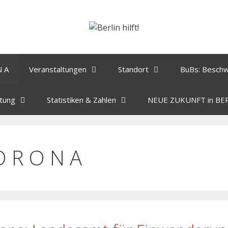
N A
Veranstaltungen
Standort
BuBs: Besch
tung
Statistiken & Zahlen
NEUE ZUKUNFT in BE
O R O N A