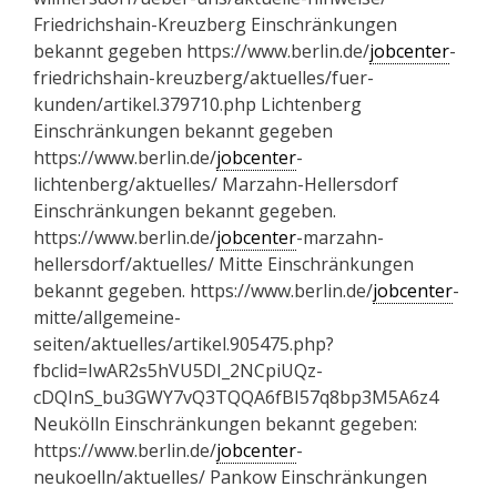
Friedrichshain-Kreuzberg Einschränkungen
bekannt gegeben https://www.berlin.de/
jobcenter
-
friedrichshain-kreuzberg/aktuelles/fuer-
kunden/artikel.379710.php Lichtenberg
Einschränkungen bekannt gegeben
https://www.berlin.de/
jobcenter
-
lichtenberg/aktuelles/ Marzahn-Hellersdorf
Einschränkungen bekannt gegeben.
https://www.berlin.de/
jobcenter
-marzahn-
hellersdorf/aktuelles/ Mitte Einschränkungen
bekannt gegeben. https://www.berlin.de/
jobcenter
-
mitte/allgemeine-
seiten/aktuelles/artikel.905475.php?
fbclid=IwAR2s5hVU5DI_2NCpiUQz-
cDQInS_bu3GWY7vQ3TQQA6fBI57q8bp3M5A6z4
Neukölln Einschränkungen bekannt gegeben:
https://www.berlin.de/
jobcenter
-
neukoelln/aktuelles/ Pankow Einschränkungen