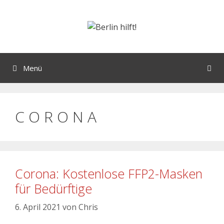
Menü
C O R O N A
Corona: Kostenlose FFP2-Masken
für Bedürftige
6. April 2021
von
Chris