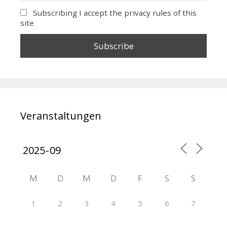
Subscribing I accept the privacy rules of this
site
Veranstaltungen
M
D
M
D
F
S
S
1
2
3
4
5
6
7