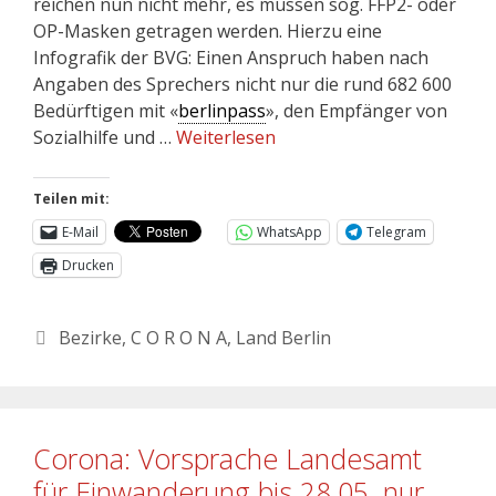
reichen nun nicht mehr, es müssen sog. FFP2- oder
OP-Masken getragen werden. Hierzu eine
Infografik der BVG: Einen Anspruch haben nach
Angaben des Sprechers nicht nur die rund 682 600
Bedürftigen mit «
berlinpass
», den Empfänger von
Sozialhilfe und …
Weiterlesen
Teilen mit:
E-Mail
WhatsApp
Telegram
Drucken
Bezirke
,
C O R O N A
,
Land Berlin
Corona: Vorsprache Landesamt
für Einwanderung bis 28.05. nur