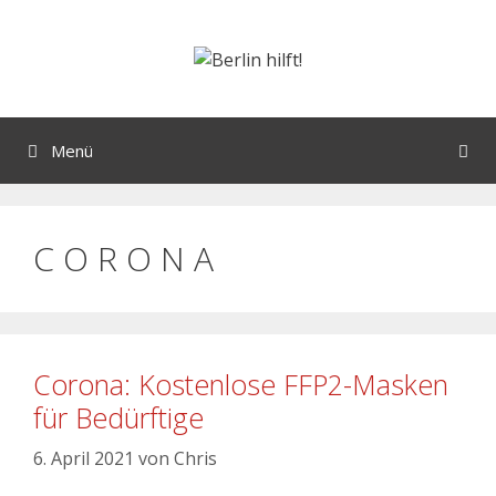
Menü
C O R O N A
Corona: Kostenlose FFP2-Masken
für Bedürftige
6. April 2021
von
Chris