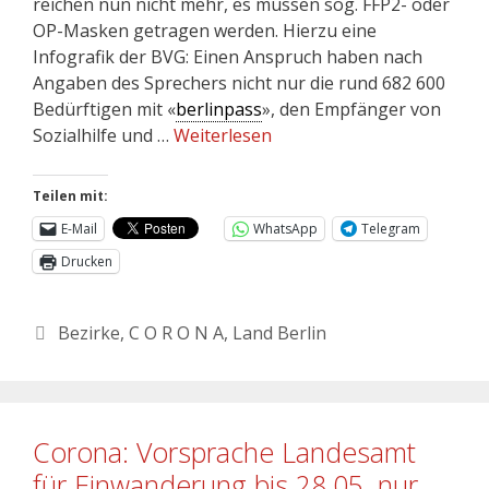
reichen nun nicht mehr, es müssen sog. FFP2- oder
OP-Masken getragen werden. Hierzu eine
Infografik der BVG: Einen Anspruch haben nach
Angaben des Sprechers nicht nur die rund 682 600
Bedürftigen mit «
berlinpass
», den Empfänger von
Sozialhilfe und …
Weiterlesen
Teilen mit:
E-Mail
WhatsApp
Telegram
Drucken
Bezirke
,
C O R O N A
,
Land Berlin
Corona: Vorsprache Landesamt
für Einwanderung bis 28.05. nur