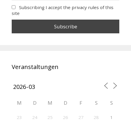
Subscribing I accept the privacy rules of this
site
Veranstaltungen
M
D
M
D
F
S
S
23
24
25
26
27
28
1