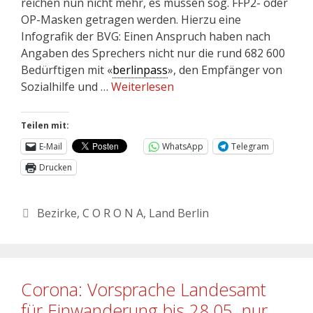
reichen nun nicht mehr, es müssen sog. FFP2- oder
OP-Masken getragen werden. Hierzu eine
Infografik der BVG: Einen Anspruch haben nach
Angaben des Sprechers nicht nur die rund 682 600
Bedürftigen mit «
berlinpass
», den Empfänger von
Sozialhilfe und …
Weiterlesen
Teilen mit:
E-Mail
WhatsApp
Telegram
Drucken
Bezirke
,
C O R O N A
,
Land Berlin
Corona: Vorsprache Landesamt
für Einwanderung bis 28.05. nur