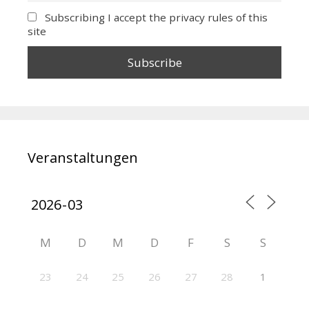
Subscribing I accept the privacy rules of this
site
Veranstaltungen
M
D
M
D
F
S
S
23
24
25
26
27
28
1