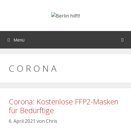
Menü
C O R O N A
Corona: Kostenlose FFP2-Masken
für Bedürftige
6. April 2021
von
Chris