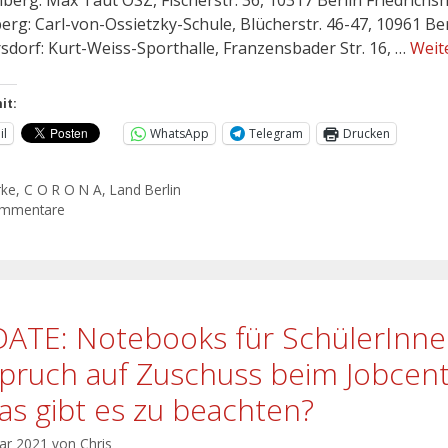
erg: Carl-von-Ossietzky-Schule, Blücherstr. 46-47, 10961 Ber
sdorf: Kurt-Weiss-Sporthalle, Franzensbader Str. 16, …
Weit
it:
il
WhatsApp
Telegram
Drucken
rke
,
C O R O N A
,
Land Berlin
ommentare
ATE: Notebooks für SchülerInne
pruch auf Zuschuss beim Jobcen
as gibt es zu beachten?
uar 2021
von
Chris