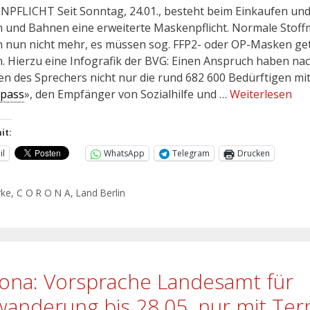
PFLICHT Seit Sonntag, 24.01., besteht beim Einkaufen und
 und Bahnen eine erweiterte Maskenpflicht. Normale Stof
n nun nicht mehr, es müssen sog. FFP2- oder OP-Masken ge
. Hierzu eine Infografik der BVG: Einen Anspruch haben na
n des Sprechers nicht nur die rund 682 600 Bedürftigen mi
npass
», den Empfänger von Sozialhilfe und …
Weiterlesen
it:
il
WhatsApp
Telegram
Drucken
rke
,
C O R O N A
,
Land Berlin
ona: Vorsprache Landesamt für
wanderung bis 28.05. nur mit Ter