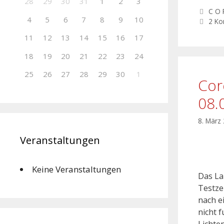
28
29
30
31
1
2
3
C O 
4
5
6
7
8
9
10
2 K
11
12
13
14
15
16
17
18
19
20
21
22
23
24
25
26
27
28
29
30
1
Cor
08.
8. März
Veranstaltungen
Keine Veranstaltungen
Das Lan
Testze
nach e
nicht 
Lichte