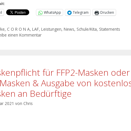
it:
il
WhatsApp
Telegram
Drucken
rke
,
C O R O N A
,
LAF
,
Leistungen
,
News
,
Schule/Kita
,
Statements
eibe einen Kommentar
kenpflicht für FFP2-Masken oder
Masken & Ausgabe von kostenlo
ken an Bedürftige
uar 2021
von
Chris