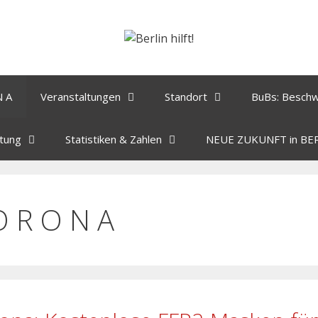
N A
Veranstaltungen
Standort
BuBs: Besch
tung
Statistiken & Zahlen
NEUE ZUKUNFT in BE
O R O N A