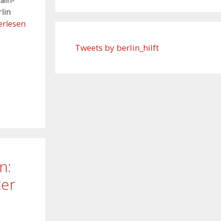
lin
erlesen
Tweets by berlin_hilft
n:
ter