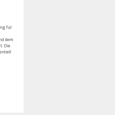
ng für
end dem
t. Die
ntiell