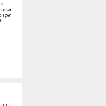
 in
fmasken
tragen
ch
t
min