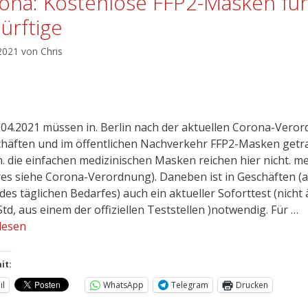
ona: Kostenlose FFP2-Masken für
ürftige
 2021
von
Chris
1.04.2021 müssen in. Berlin nach der aktuellen Corona-Vero
chäften und im öffentlichen Nachverkehr FFP2-Masken get
. die einfachen medizinischen Masken reichen hier nicht. m
es siehe Corona-Verordnung). Daneben ist in Geschäften (
es täglichen Bedarfes) auch ein aktueller Soforttest (nicht 
Std, aus einem der offiziellen Teststellen )notwendig. Für …
lesen
it:
il
WhatsApp
Telegram
Drucken