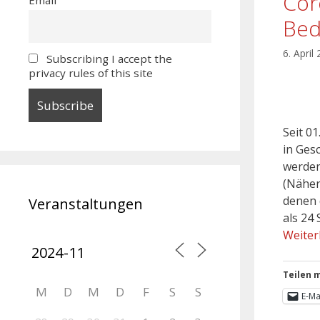
Cor
Bed
6. April
Subscribing I accept the
privacy rules of this site
Seit 0
in Ges
werden
(Näher
denen d
Veranstaltungen
als 24 
Weiter
Teilen m
M
D
M
D
F
S
S
E-Ma