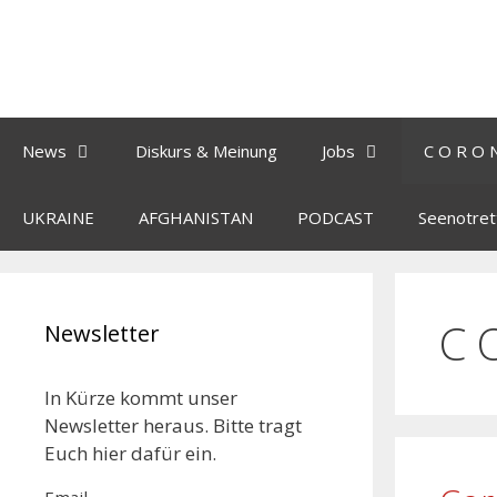
News
Diskurs & Meinung
Jobs
C O R O 
UKRAINE
AFGHANISTAN
PODCAST
Seenotret
C 
Newsletter
In Kürze kommt unser
Newsletter heraus. Bitte tragt
Euch hier dafür ein.
Email