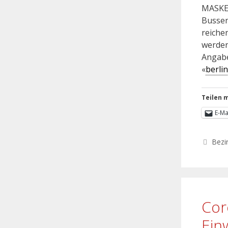
MASKEN
Bussen
reiche
werden
Angabe
«
berli
Teilen m
E-Ma
Bezi
Cor
Ein