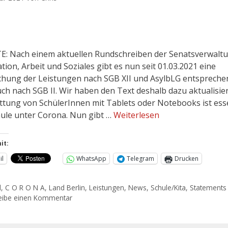
: Nach einem aktuellen Rundschreiben der Senatsverwaltu
tion, Arbeit und Soziales gibt es nun seit 01.03.2021 eine
chung der Leistungen nach SGB XII und AsylbLG entsprech
ch nach SGB II. Wir haben den Text deshalb dazu aktualisier
ttung von SchülerInnen mit Tablets oder Notebooks ist esse
hule unter Corona. Nun gibt …
Weiterlesen
it:
il
WhatsApp
Telegram
Drucken
d
,
C O R O N A
,
Land Berlin
,
Leistungen
,
News
,
Schule/Kita
,
Statements
eibe einen Kommentar