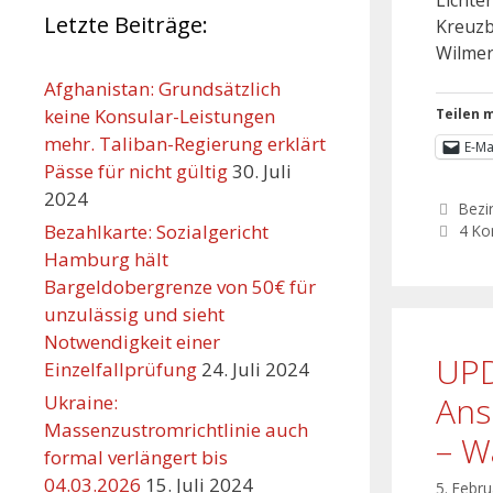
Letzte Beiträge:
Kreuzb
Wilmer
Afghanistan: Grundsätzlich
keine Konsular-Leistungen
Teilen m
mehr. Taliban-Regierung erklärt
E-Ma
Pässe für nicht gültig
30. Juli
2024
Bezi
Bezahlkarte: Sozialgericht
4 K
Hamburg hält
Bargeldobergrenze von 50€ für
unzulässig und sieht
Notwendigkeit einer
UPD
Einzelfallprüfung
24. Juli 2024
Ans
Ukraine:
Massenzustromrichtlinie auch
– W
formal verlängert bis
04.03.2026
15. Juli 2024
5. Febr