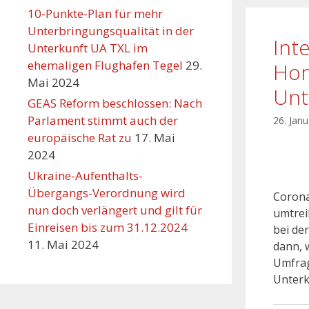
10-Punkte-Plan für mehr
Unterbringungsqualität in der
Int
Unterkunft UA TXL im
ehemaligen Flughafen Tegel
29.
Hom
Mai 2024
Unt
GEAS Reform beschlossen: Nach
Parlament stimmt auch der
26. Jan
europäische Rat zu
17. Mai
2024
Ukraine-Aufenthalts-
Übergangs-Verordnung wird
Corona
nun doch verlängert und gilt für
umtrei
Einreisen bis zum 31.12.2024
bei de
11. Mai 2024
dann, 
Umfrag
Unterk