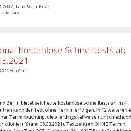
R O N A
,
Land Berlin
,
News
ommentare
ona: Kostenlose Schnelltests ab
03.2021
 2021
von
Chris
d Berlin bietet seit heute kostenlose Schnelltests an. In 4
ntren kann der Test ohne Termin erfolgen, in 12 weiteren e
iner Terminbuchung, die allerdings teilweise nur schlecht o
funktioniert (Stand 08.03.2021). Testzentren OHNE Termin
nberg: Max Taut OSZ, Fischerstr. 36, 10317 Berlin Friedrichs