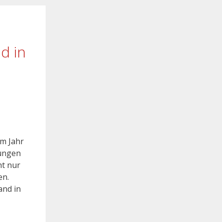
d in
em Jahr
kungen
ht nur
en.
and in