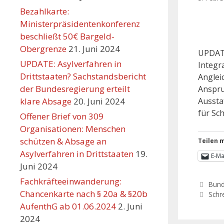
Bezahlkarte:
Ministerpräsidentenkonferenz
beschließt 50€ Bargeld-
Obergrenze
21. Juni 2024
UPDATE
UPDATE: Asylverfahren in
Integra
Drittstaaten? Sachstandsbericht
Anglei
der Bundesregierung erteilt
Anspru
klare Absage
20. Juni 2024
Aussta
für Sc
Offener Brief von 309
Organisationen: Menschen
schützen & Absage an
Teilen m
Asylverfahren in Drittstaaten
19.
E-Ma
Juni 2024
Fachkräfteeinwanderung:
Bun
Chancenkarte nach § 20a & §20b
Schr
AufenthG ab 01.06.2024
2. Juni
2024