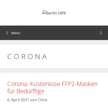
Menü
C O R O N A
Corona: Kostenlose FFP2-Masken
für Bedürftige
6. April 2021
von
Chris