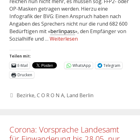
reichen nun nicht mehr, es müssen sog. FFP2- oder
OP-Masken getragen werden. Hierzu eine
Infografik der BVG: Einen Anspruch haben nach
Angaben des Sprechers nicht nur die rund 682 600
Bedürftigen mit «
berlinpass
», den Empfänger von
Sozialhilfe und …
Weiterlesen
Teilen mit:
E-Mail
WhatsApp
Telegram
Drucken
Bezirke
,
C O R O N A
,
Land Berlin
Corona: Vorsprache Landesamt
für Einwanderung bis 28.05. nur