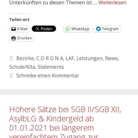
Unterkünften zu diesen Themen ist. …
Weiterlesen
Teilen mit:
E-Mail
WhatsApp
Telegram
Drucken
Bezirke
,
C O R O N A
,
LAF
,
Leistungen
,
News
,
Schule/Kita
,
Statements
Schreibe einen Kommentar
Höhere Sätze bei SGB II/SGB XII,
AsylbLG & Kindergeld ab
01.01.2021 bei längerem
vereinfachtem Zugang zur