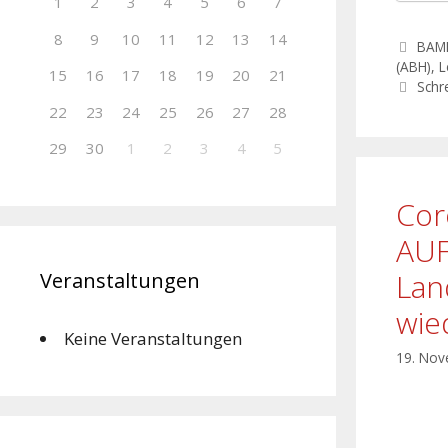
1
2
3
4
5
6
7
8
9
10
11
12
13
14
BAM
(ABH)
,
L
15
16
17
18
19
20
21
Schr
22
23
24
25
26
27
28
29
30
1
2
3
4
5
Cor
AU
Lan
Veranstaltungen
wie
Keine Veranstaltungen
19. No