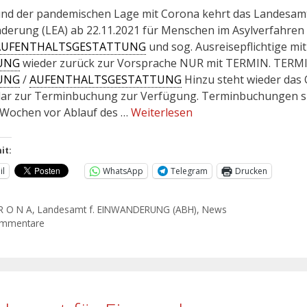
nd der pandemischen Lage mit Corona kehrt das Landesamt
derung (LEA) ab 22.11.2021 für Menschen im Asylverfahren
AUFENTHALTSGESTATTUNG
und sog. Ausreisepflichtige mit
UNG
wieder zurück zur Vorsprache NUR mit TERMIN. TERM
UNG
/
AUFENTHALTSGESTATTUNG
Hinzu steht wieder das 
ar zur Terminbuchung zur Verfügung. Terminbuchungen s
 Wochen vor Ablauf des …
Weiterlesen
it:
il
WhatsApp
Telegram
Drucken
R O N A
,
Landesamt f. EINWANDERUNG (ABH)
,
News
ommentare