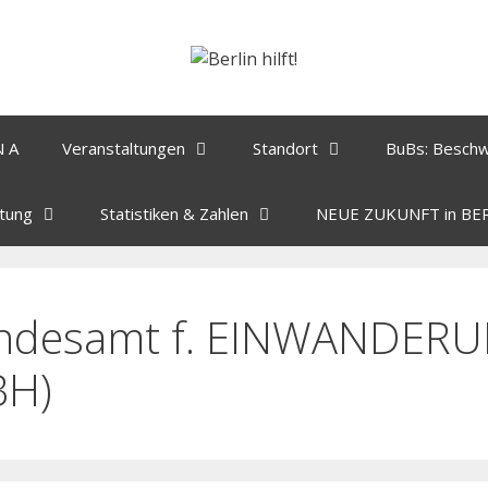
N A
Veranstaltungen
Standort
BuBs: Besch
tung
Statistiken & Zahlen
NEUE ZUKUNFT in BE
ndesamt f. EINWANDER
BH)