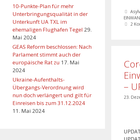
10-Punkte-Plan für mehr
Asyl
Unterbringungsqualität in der
EINWAN
Unterkunft UA TXL im
2 K
ehemaligen Flughafen Tegel
29.
Mai 2024
GEAS Reform beschlossen: Nach
Parlament stimmt auch der
Cor
europäische Rat zu
17. Mai
2024
Ein
Ukraine-Aufenthalts-
– U
Übergangs-Verordnung wird
nun doch verlängert und gilt für
23. Dez
Einreisen bis zum 31.12.2024
11. Mai 2024
UPDATE
UPDATE