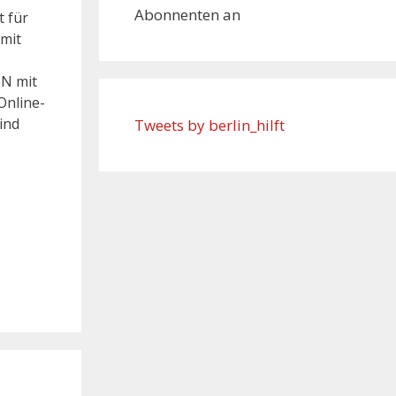
Abonnenten an
 für
 mit
IN mit
Online-
ind
Tweets by berlin_hilft