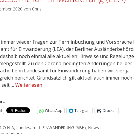
vember 2020
von
Chris
t immer wieder Fragen zur Terminbuchung und Vorsprache
amt für Einwanderung (LEA), der Berliner Ausländerbehörd
deshalb noch einmal alle aktuellen Hinweise und Regelung
engestellt. Zu den Corona-bedingten Änderungen bei der
ache beim Landesamt für Einwanderung haben wir hier ja
reich berichtet. Grundsätzlich gilt aktuell auch immer noch
 seit …
Weiterlesen
it:
il
WhatsApp
Telegram
Drucken
R O N A
,
Landesamt f. EINWANDERUNG (ABH)
,
News
Kommentare