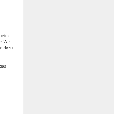
 beim
e. Wir
en dazu
 das