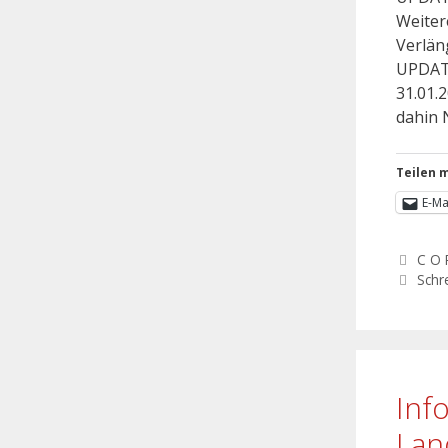
Weiter
Verlän
UPDATE
31.01.
dahin 
Teilen m
E-Ma
C O 
Schr
Inf
Lan