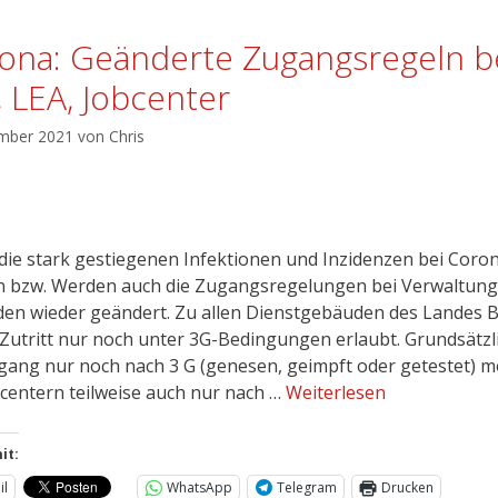
ona: Geänderte Zugangsregeln b
, LEA, Jobcenter
mber 2021
von
Chris
die stark gestiegenen Infektionen und Inzidenzen bei Coro
 bzw. Werden auch die Zugangsregelungen bei Verwaltung
en wieder geändert. Zu allen Dienstgebäuden des Landes B
r Zutritt nur noch unter 3G-Bedingungen erlaubt. Grundsätzli
gang nur noch nach 3 G (genesen, geimpft oder getestet) m
bcentern teilweise auch nur nach …
Weiterlesen
it:
il
WhatsApp
Telegram
Drucken