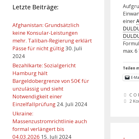
Aufgru
Letzte Beiträge:
Einwan
einer
Afghanistan: Grundsätzlich
DULD
keine Konsular-Leistungen
DULD
mehr. Taliban-Regierung erklärt
Formul
Pässe für nicht gültig
30. Juli
max. 6
2024
Bezahlkarte: Sozialgericht
Teilen m
Hamburg hält
E-Ma
Bargeldobergrenze von 50€ für
unzulässig und sieht
C O 
Notwendigkeit einer
2 K
Einzelfallprüfung
24. Juli 2024
Ukraine:
Massenzustromrichtlinie auch
formal verlängert bis
04.03.2026
15. Juli 2024