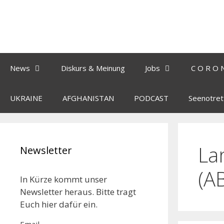
News
Diskurs & Meinung
Jobs
C O R O 
UKRAINE
AFGHANISTAN
PODCAST
Seenotret
La
Newsletter
(A
In Kürze kommt unser
Newsletter heraus. Bitte tragt
Euch hier dafür ein.
Email