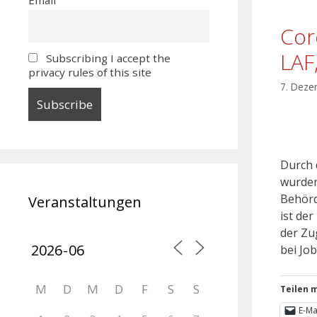
Cor
LAF
Subscribing I accept the
privacy rules of this site
7. Deze
Durch 
wurden
Behörd
Veranstaltungen
ist de
der Zu
bei Jo
M
D
M
D
F
S
S
Teilen m
E-Ma