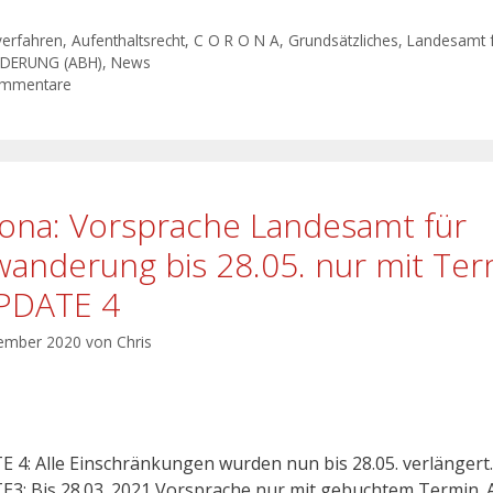
verfahren
,
Aufenthaltsrecht
,
C O R O N A
,
Grundsätzliches
,
Landesamt f
DERUNG (ABH)
,
News
ommentare
ona: Vorsprache Landesamt für
wanderung bis 28.05. nur mit Ter
PDATE 4
ember 2020
von
Chris
 4: Alle Einschränkungen wurden nun bis 28.05. verlängert.
3: Bis 28.03. 2021 Vorsprache nur mit gebuchtem Termin. A