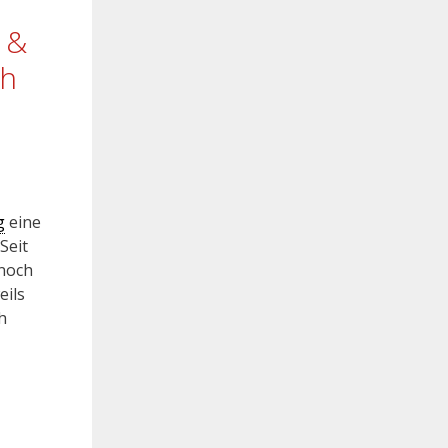
 &
ch
g
eine
Seit
 noch
eils
h