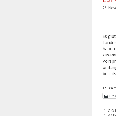
26. No
Es gib
Landes
haben 
zusamm
Vorspr
umfang
bereits
Teilen m
E-Ma
C O 
44 