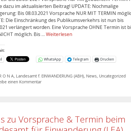
e dazu im aktualisierten Beitrag! UPDATE: Nochmalige
gerung: Bis 08.03.2021 Vorsprache NUR MIT TERMIN möglic
: Die Einschränkung des Publikumsverkehrs ist nun bis
2021 verlängert worden. Eine Vorsprache OHNE Termin ist b
NICHT möglich. Bis …
Weiterlesen
it:
il
WhatsApp
Telegram
Drucken
R O N A
,
Landesamt f. EINWANDERUNG (ABH)
,
News
,
Uncategorized
eibe einen Kommentar
os zu Vorsprache & Termin beim
desamt für Einwanderung (LEA)