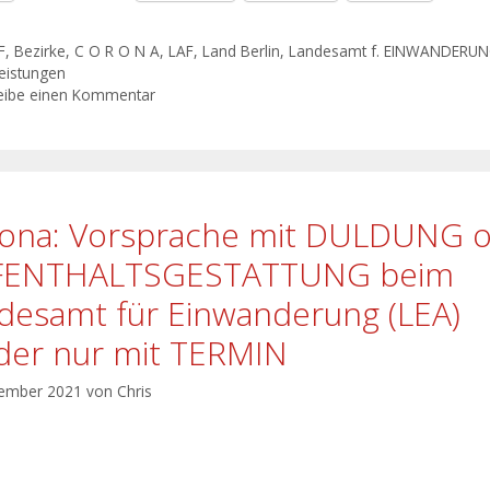
F
,
Bezirke
,
C O R O N A
,
LAF
,
Land Berlin
,
Landesamt f. EINWANDERU
eistungen
eibe einen Kommentar
ona: Vorsprache mit DULDUNG 
FENTHALTSGESTATTUNG beim
desamt für Einwanderung (LEA)
der nur mit TERMIN
vember 2021
von
Chris