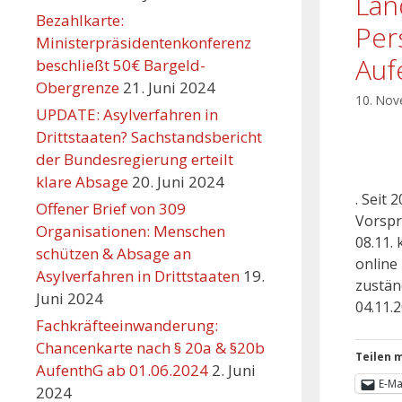
Lan
Bezahlkarte:
Per
Ministerpräsidentenkonferenz
Auf
beschließt 50€ Bargeld-
Obergrenze
21. Juni 2024
10. No
UPDATE: Asylverfahren in
Drittstaaten? Sachstandsbericht
der Bundesregierung erteilt
klare Absage
20. Juni 2024
. Seit 
Offener Brief von 309
Vorspr
Organisationen: Menschen
08.11.
schützen & Absage an
online 
Asylverfahren in Drittstaaten
19.
zuständ
Juni 2024
04.11.
Fachkräfteeinwanderung:
Chancenkarte nach § 20a & §20b
Teilen m
AufenthG ab 01.06.2024
2. Juni
E-Ma
2024