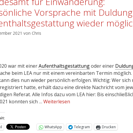
desamt für Einwanderung:
sönliche Vorsprache mit Duldung
enthaltsgestattung wieder mögli
vember 2021
von
Chris
2020 war mit einer
Aufenthaltsgestattung
oder einer
Duldun
ache beim LEA nur mit einem vereinbarten Termin möglich. 
 kann dies nun wieder persönlich erfolgen. Wichtig: Wer sich
registriert hatte, erhält dazu eine direkte Nachricht vom jew
igen Referat. Alle Infos dazu vom LEA hier: Bis einschließlic
2021 konnten sich …
Weiterlesen
it:
il
WhatsApp
Telegram
Drucken