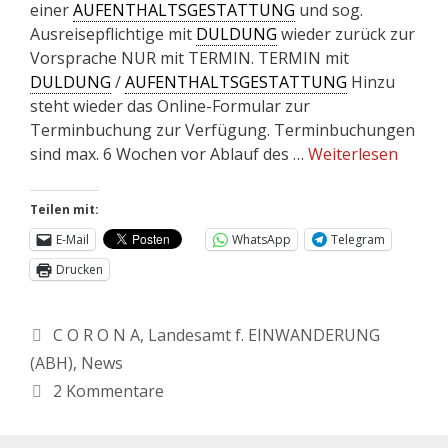
einer
AUFENTHALTSGESTATTUNG
und sog.
Ausreisepflichtige mit
DULDUNG
wieder zurück zur
Vorsprache NUR mit TERMIN. TERMIN mit
DULDUNG
/
AUFENTHALTSGESTATTUNG
Hinzu
steht wieder das Online-Formular zur
Terminbuchung zur Verfügung. Terminbuchungen
sind max. 6 Wochen vor Ablauf des …
Weiterlesen
Teilen mit:
E-Mail
WhatsApp
Telegram
Drucken
C O R O N A
,
Landesamt f. EINWANDERUNG
(ABH)
,
News
2 Kommentare