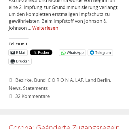
Astra-Zeneca und Moderna wurde von Beginn an
eine 2. Impfung zur Grundimmunisierung verlangt,
um den kompletten erstmaligen Impfschutz zu
gewährleisten. Beim Impfstoff von Johnson &
Johnson …
Weiterlesen
Teilen mit:
E-Mail
WhatsApp
Telegram
Drucken
Bezirke
,
Bund
,
C O R O N A
,
LAF
,
Land Berlin
,
News
,
Statements
32 Kommentare
Corona: Geänderte Zugangsregeln