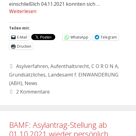
einschließlich 04.11.2021 konnten sich …
Weiterlesen
Teilen mit:
E-Mail
WhatsApp
Telegram
Drucken
Asylverfahren
,
Aufenthaltsrecht
,
C O R O N A
,
Grundsätzliches
,
Landesamt f. EINWANDERUNG
(ABH)
,
News
2 Kommentare
BAMF: Asylantrag-Stellung ab
01.10.2021 wieder persönlich