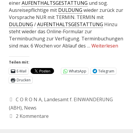
einer
AUFENTHALTSGESTATTUNG
und sog.
Ausreisepflichtige mit
DULDUNG
wieder zurück zur
Vorsprache NUR mit TERMIN. TERMIN mit
DULDUNG
/
AUFENTHALTSGESTATTUNG
Hinzu
steht wieder das Online-Formular zur
Terminbuchung zur Verfügung. Terminbuchungen
sind max. 6 Wochen vor Ablauf des …
Weiterlesen
Teilen mit:
E-Mail
WhatsApp
Telegram
Drucken
C O R O N A
,
Landesamt f. EINWANDERUNG
(ABH)
,
News
2 Kommentare