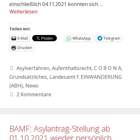
einschließlich 04.11.2021 konnten sich …
Weiterlesen
Teilen mit:
E-Mail
WhatsApp
Telegram
Drucken
Asylverfahren
,
Aufenthaltsrecht
,
C O R O N A
,
Grundsätzliches
,
Landesamt f. EINWANDERUNG
(ABH)
,
News
2 Kommentare
BAMF: Asylantrag-Stellung ab
01.10.2021 wieder persönlich