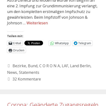
Astra-Zeneca und Moderna wurde von Beginn an
eine 2. Impfung zur Grundimmunisierung verlangt,
um den kompletten erstmaligen Impfschutz zu
gewährleisten. Beim Impfstoff von Johnson &
Johnson …
Weiterlesen
Teilen mit:
E-Mail
WhatsApp
Telegram
Drucken
Bezirke
,
Bund
,
C O R O N A
,
LAF
,
Land Berlin
,
News
,
Statements
32 Kommentare
Corona: Geänderte Zugangsregeln