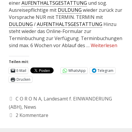
einer
AUFENTHALTSGESTATTUNG
und sog.
Ausreisepflichtige mit
DULDUNG
wieder zurück zur
Vorsprache NUR mit TERMIN. TERMIN mit
DULDUNG
/
AUFENTHALTSGESTATTUNG
Hinzu
steht wieder das Online-Formular zur
Terminbuchung zur Verfügung. Terminbuchungen
sind max. 6 Wochen vor Ablauf des …
Weiterlesen
Teilen mit:
E-Mail
WhatsApp
Telegram
Drucken
C O R O N A
,
Landesamt f. EINWANDERUNG
(ABH)
,
News
2 Kommentare