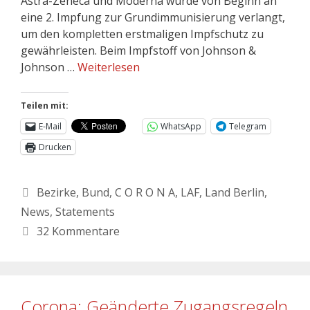
Astra-Zeneca und Moderna wurde von Beginn an
eine 2. Impfung zur Grundimmunisierung verlangt,
um den kompletten erstmaligen Impfschutz zu
gewährleisten. Beim Impfstoff von Johnson &
Johnson …
Weiterlesen
Teilen mit:
E-Mail
WhatsApp
Telegram
Drucken
Bezirke
,
Bund
,
C O R O N A
,
LAF
,
Land Berlin
,
News
,
Statements
32 Kommentare
Corona: Geänderte Zugangsregeln