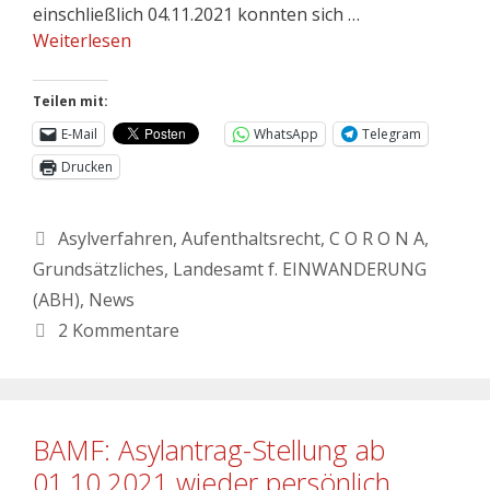
einschließlich 04.11.2021 konnten sich …
Weiterlesen
Teilen mit:
E-Mail
WhatsApp
Telegram
Drucken
Asylverfahren
,
Aufenthaltsrecht
,
C O R O N A
,
Grundsätzliches
,
Landesamt f. EINWANDERUNG
(ABH)
,
News
2 Kommentare
BAMF: Asylantrag-Stellung ab
01.10.2021 wieder persönlich