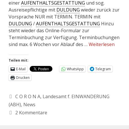
einer
AUFENTHALTSGESTATTUNG
und sog.
Ausreisepflichtige mit
DULDUNG
wieder zurück zur
Vorsprache NUR mit TERMIN. TERMIN mit
DULDUNG
/
AUFENTHALTSGESTATTUNG
Hinzu
steht wieder das Online-Formular zur
Terminbuchung zur Verfügung. Terminbuchungen
sind max. 6 Wochen vor Ablauf des …
Weiterlesen
Teilen mit:
E-Mail
WhatsApp
Telegram
Drucken
C O R O N A
,
Landesamt f. EINWANDERUNG
(ABH)
,
News
2 Kommentare