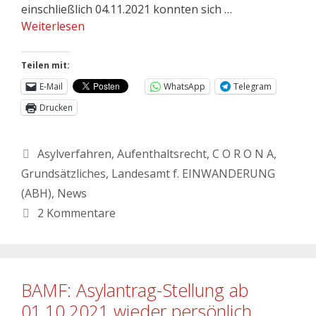
einschließlich 04.11.2021 konnten sich …
Weiterlesen
Teilen mit:
E-Mail
WhatsApp
Telegram
Drucken
Asylverfahren
,
Aufenthaltsrecht
,
C O R O N A
,
Grundsätzliches
,
Landesamt f. EINWANDERUNG
(ABH)
,
News
2 Kommentare
BAMF: Asylantrag-Stellung ab
01.10.2021 wieder persönlich