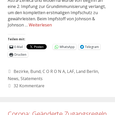
Astra-Zeneca und Moderna wurde von Beginn an
eine 2. Impfung zur Grundimmunisierung verlangt,
um den kompletten erstmaligen Impfschutz zu
gewährleisten. Beim Impfstoff von Johnson &
Johnson …
Weiterlesen
Teilen mit:
E-Mail
WhatsApp
Telegram
Drucken
Bezirke
,
Bund
,
C O R O N A
,
LAF
,
Land Berlin
,
News
,
Statements
32 Kommentare
Corona: Geänderte Zugangsregeln