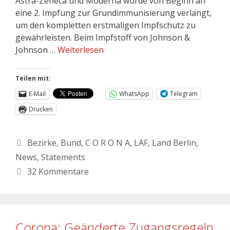
Astra-Zeneca und Moderna wurde von Beginn an
eine 2. Impfung zur Grundimmunisierung verlangt,
um den kompletten erstmaligen Impfschutz zu
gewährleisten. Beim Impfstoff von Johnson &
Johnson …
Weiterlesen
Teilen mit:
E-Mail
WhatsApp
Telegram
Drucken
Bezirke
,
Bund
,
C O R O N A
,
LAF
,
Land Berlin
,
News
,
Statements
32 Kommentare
Corona: Geänderte Zugangsregeln