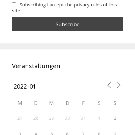
Subscribing I accept the privacy rules of this
site
Veranstaltungen
M
D
M
D
F
S
S
27
28
29
30
31
1
2
3
4
5
6
7
8
9