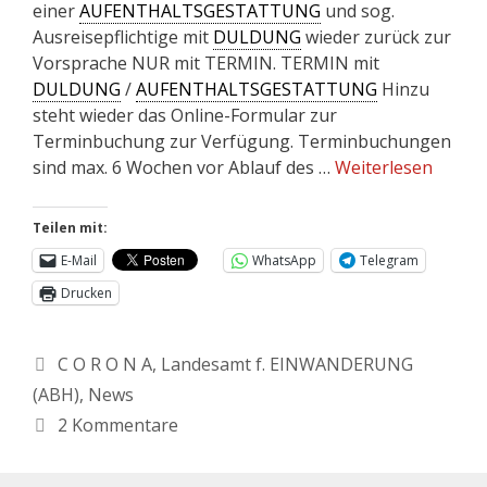
einer
AUFENTHALTSGESTATTUNG
und sog.
Ausreisepflichtige mit
DULDUNG
wieder zurück zur
Vorsprache NUR mit TERMIN. TERMIN mit
DULDUNG
/
AUFENTHALTSGESTATTUNG
Hinzu
steht wieder das Online-Formular zur
Terminbuchung zur Verfügung. Terminbuchungen
sind max. 6 Wochen vor Ablauf des …
Weiterlesen
Teilen mit:
E-Mail
WhatsApp
Telegram
Drucken
C O R O N A
,
Landesamt f. EINWANDERUNG
(ABH)
,
News
2 Kommentare