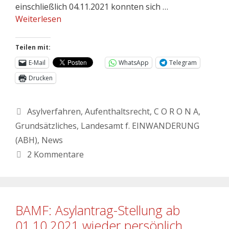
einschließlich 04.11.2021 konnten sich …
Weiterlesen
Teilen mit:
E-Mail
WhatsApp
Telegram
Drucken
Asylverfahren
,
Aufenthaltsrecht
,
C O R O N A
,
Grundsätzliches
,
Landesamt f. EINWANDERUNG
(ABH)
,
News
2 Kommentare
BAMF: Asylantrag-Stellung ab
01.10.2021 wieder persönlich