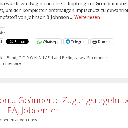
a wurde von Beginn an eine 2. Impfung zur Grundimmunis
gt, um den kompletten erstmaligen Impfschutz zu gewährlei
mpfstoff von Johnson & Johnson …
Weiterlesen
it:
il
WhatsApp
Telegram
Drucken
rke
,
Bund
,
C O R O N A
,
LAF
,
Land Berlin
,
News
,
Statements
Kommentare
ona: Geänderte Zugangsregeln b
, LEA, Jobcenter
mber 2021
von
Chris