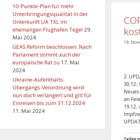
10-Punkte-Plan für mehr
Unterbringungsqualität in der
COR
Unterkunft UA TXL im
kos
ehemaligen Flughafen Tegel
29.
Mai 2024
19. No
GEAS Reform beschlossen: Nach
Parlament stimmt auch der
europäische Rat zu
17. Mai
2024
2. UPD
Ukraine-Aufenthalts-
30.12.
Übergangs-Verordnung wird
Neues 
nun doch verlängert und gilt für
an Fei
Einreisen bis zum 31.12.2024
19.12.
11. Mai 2024
Impfze
UPDAT
Teilen m