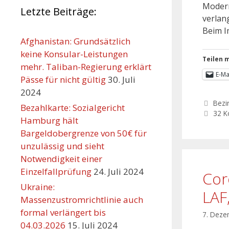
Modern
Letzte Beiträge:
verlan
Beim I
Afghanistan: Grundsätzlich
keine Konsular-Leistungen
Teilen m
mehr. Taliban-Regierung erklärt
E-Ma
Pässe für nicht gültig
30. Juli
2024
Bezi
Bezahlkarte: Sozialgericht
32 
Hamburg hält
Bargeldobergrenze von 50€ für
unzulässig und sieht
Notwendigkeit einer
Einzelfallprüfung
24. Juli 2024
Cor
Ukraine:
LAF
Massenzustromrichtlinie auch
formal verlängert bis
7. Deze
04.03.2026
15. Juli 2024