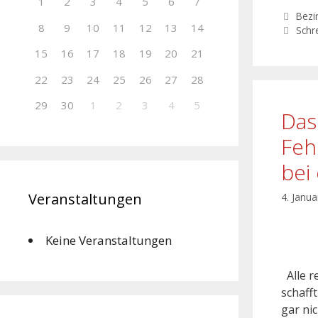
1
2
3
4
5
6
7
Bezi
8
9
10
11
12
13
14
Schr
15
16
17
18
19
20
21
22
23
24
25
26
27
28
29
30
1
2
3
4
5
Das
Feh
bei
Veranstaltungen
4. Janu
Keine Veranstaltungen
Alle r
schaff
gar ni