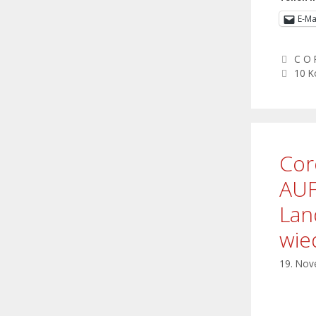
E-Ma
C O 
10 
Cor
AU
Lan
wie
19. No