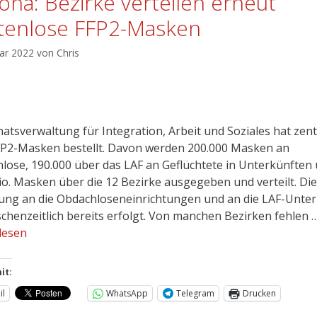
ona: Bezirke verteilen erneut
tenlose FFP2-Masken
uar 2022
von
Chris
natsverwaltung für Integration, Arbeit und Soziales hat zent
FP2-Masken bestellt. Davon werden 200.000 Masken an
lose, 190.000 über das LAF an Geflüchtete in Unterkünften
io. Masken über die 12 Bezirke ausgegeben und verteilt. Die
lung an die Obdachloseneinrichtungen und an die LAF-Unte
ischenzeitlich bereits erfolgt. Von manchen Bezirken fehlen 
lesen
it:
il
WhatsApp
Telegram
Drucken