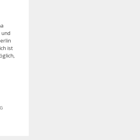
na
 und
erlin
ch ist
öglich,
NG