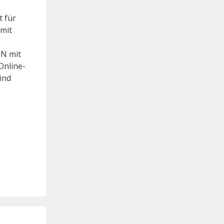
 für
 mit
IN mit
Online-
ind