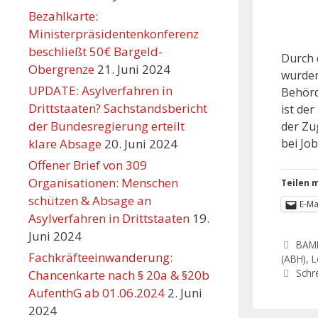
Bezahlkarte:
Ministerpräsidentenkonferenz
beschließt 50€ Bargeld-
Durch 
Obergrenze
21. Juni 2024
wurden
UPDATE: Asylverfahren in
Behörd
Drittstaaten? Sachstandsbericht
ist de
der Bundesregierung erteilt
der Zu
klare Absage
20. Juni 2024
bei Jo
Offener Brief von 309
Organisationen: Menschen
Teilen m
schützen & Absage an
E-Ma
Asylverfahren in Drittstaaten
19.
Juni 2024
BAM
Fachkräfteeinwanderung:
(ABH)
,
L
Schr
Chancenkarte nach § 20a & §20b
AufenthG ab 01.06.2024
2. Juni
2024