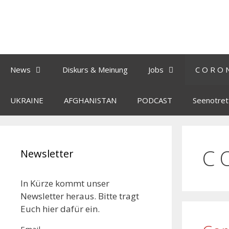
News
Diskurs & Meinung
Jobs
C O R O 
UKRAINE
AFGHANISTAN
PODCAST
Seenotret
C 
Newsletter
In Kürze kommt unser
Newsletter heraus. Bitte tragt
Euch hier dafür ein.
Email