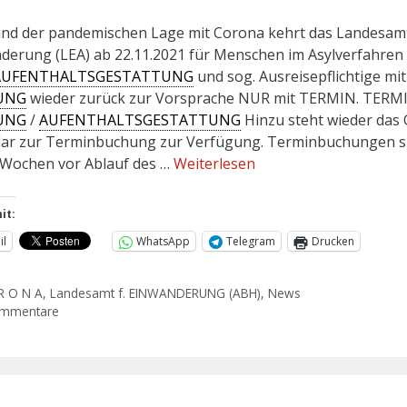
nd der pandemischen Lage mit Corona kehrt das Landesamt
derung (LEA) ab 22.11.2021 für Menschen im Asylverfahren
AUFENTHALTSGESTATTUNG
und sog. Ausreisepflichtige mit
UNG
wieder zurück zur Vorsprache NUR mit TERMIN. TERM
UNG
/
AUFENTHALTSGESTATTUNG
Hinzu steht wieder das 
ar zur Terminbuchung zur Verfügung. Terminbuchungen s
 Wochen vor Ablauf des …
Weiterlesen
it:
il
WhatsApp
Telegram
Drucken
R O N A
,
Landesamt f. EINWANDERUNG (ABH)
,
News
ommentare