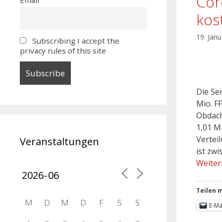
Cor
kos
19. Jan
Subscribing I accept the
privacy rules of this site
Die Se
Mio. F
Obdach
1,01 M
Vertei
Veranstaltungen
ist zw
Weiter
Teilen m
M
D
M
D
F
S
S
E-Ma