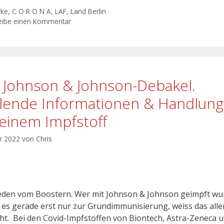
rke
,
C O R O N A
,
LAF
,
Land Berlin
eibe einen Kommentar
 Johnson & Johnson-Debakel.
lende Informationen & Handlun
 einem Impfstoff
ar 2022
von
Chris
eden vom Boostern. Wer mit Johnson & Johnson geimpft wu
t es gerade erst nur zur Grundimmunisierung, weiss das alle
cht. Bei den Covid-Impfstoffen von Biontech, Astra-Zeneca 