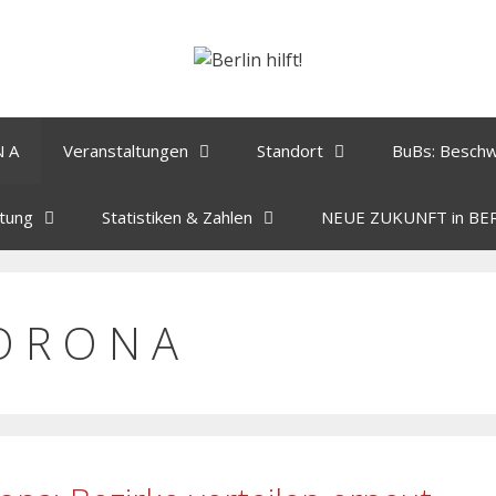
N A
Veranstaltungen
Standort
BuBs: Besch
tung
Statistiken & Zahlen
NEUE ZUKUNFT in BE
O R O N A