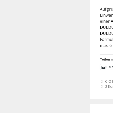
Aufgru
Einwan
einer
DULD
DULD
Formul
max. 6
Teilen m
E-Ma
C O 
2 K