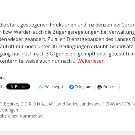
die stark gestiegenen Infektionen und Inzidenzen bei Coro
 bzw. Werden auch die Zugangsregelungen bei Verwaltung
en wieder geändert. Zu allen Dienstgebäuden des Landes B
r Zutritt nur noch unter 3G-Bedingungen erlaubt. Grundsätzli
gang nur noch nach 3 G (genesen, geimpft oder getestet) m
bcentern teilweise auch nur nach …
Weiterlesen
it:
il
WhatsApp
Telegram
Drucken
F
,
Bezirke
,
C O R O N A
,
LAF
,
Land Berlin
,
Landesamt f. EINWANDERU
eistungen
eibe einen Kommentar