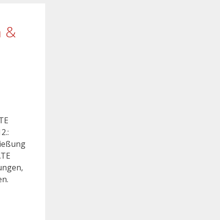
n &
ATE
2.:
ließung
ATE
ungen,
en.