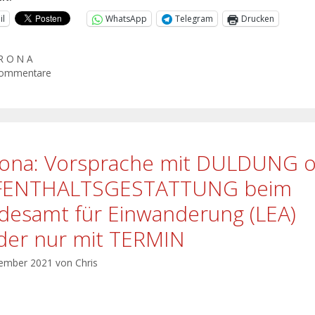
il
WhatsApp
Telegram
Drucken
R O N A
Kommentare
ona: Vorsprache mit DULDUNG 
FENTHALTSGESTATTUNG beim
desamt für Einwanderung (LEA)
der nur mit TERMIN
vember 2021
von
Chris