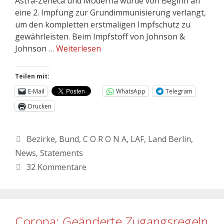
Astra-Zeneca und Moderna wurde von Beginn an
eine 2. Impfung zur Grundimmunisierung verlangt,
um den kompletten erstmaligen Impfschutz zu
gewährleisten. Beim Impfstoff von Johnson &
Johnson …
Weiterlesen
Teilen mit:
E-Mail
WhatsApp
Telegram
Drucken
Bezirke
,
Bund
,
C O R O N A
,
LAF
,
Land Berlin
,
News
,
Statements
32 Kommentare
Corona: Geänderte Zugangsregeln