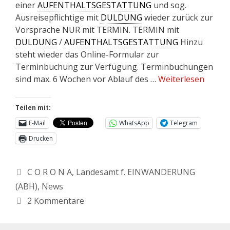
einer
AUFENTHALTSGESTATTUNG
und sog.
Ausreisepflichtige mit
DULDUNG
wieder zurück zur
Vorsprache NUR mit TERMIN. TERMIN mit
DULDUNG
/
AUFENTHALTSGESTATTUNG
Hinzu
steht wieder das Online-Formular zur
Terminbuchung zur Verfügung. Terminbuchungen
sind max. 6 Wochen vor Ablauf des …
Weiterlesen
Teilen mit:
E-Mail
WhatsApp
Telegram
Drucken
C O R O N A
,
Landesamt f. EINWANDERUNG
(ABH)
,
News
2 Kommentare