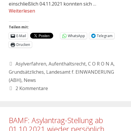
einschließlich 04.11.2021 konnten sich …
Weiterlesen
Teilen mit:
E-Mail
WhatsApp
Telegram
Drucken
Asylverfahren
,
Aufenthaltsrecht
,
C O R O N A
,
Grundsätzliches
,
Landesamt f. EINWANDERUNG
(ABH)
,
News
2 Kommentare
BAMF: Asylantrag-Stellung ab
01.10.2021 wieder persönlich