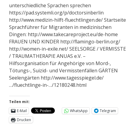
unterschiedliche Sprachen sprechen
https://pad.systemli.org/p/doctorsinberlin
http://www.medizin-hilft-fluechtlingen.de/ Startseite
Sprachführer für Migranten in medizinischen
Dingen: http://www.takecareproject.eu/de-home
FRAUEN UND KINDER http://flamingo-berlin.org/
http://women-in-exile.net/ SEELSORGE / VERMISSTE
/ TRAUMATHERAPIE ANUAS e.V. –
Hilfsorganisation für Angehörige von Mord-,
Tötungs-, Suizid- und Vermisstenfällen GÄRTEN
Seelengärten http://www.tagesspiegel.de/
…/fluechtlinge-in-…/12180248.html
Teilen mit:
E-Mail
WhatsApp
Telegram
Drucken