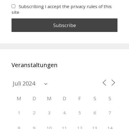
Subscribing I accept the privacy rules of this
site
Veranstaltungen
M
D
M
D
F
S
S
1
2
3
4
5
6
7
8
9
10
11
12
13
14