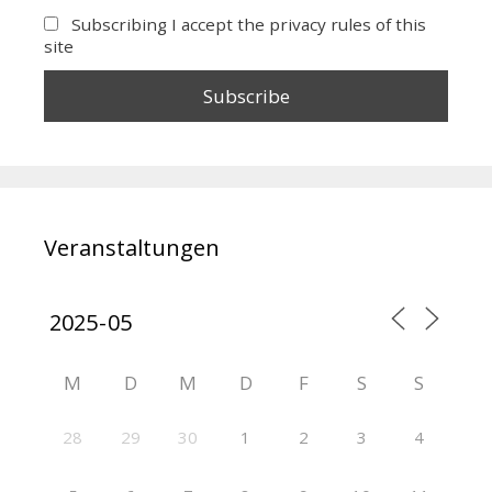
Subscribing I accept the privacy rules of this
site
Veranstaltungen
M
D
M
D
F
S
S
28
29
30
1
2
3
4