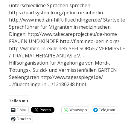
unterschiedliche Sprachen sprechen
https://pad.systemli.org/p/doctorsinberlin
http://www.medizin-hilft-fluechtlingen.de/ Startseite
Sprachführer für Migranten in medizinischen
Dingen: http://www.takecareproject.eu/de-home
FRAUEN UND KINDER http://flamingo-berlin.org/
http://women-in-exile.net/ SEELSORGE / VERMISSTE
/ TRAUMATHERAPIE ANUAS e.V. –
Hilfsorganisation für Angehörige von Mord-,
Tötungs-, Suizid- und Vermisstenfällen GÄRTEN
Seelengärten http://www.tagesspiegel.de/
…/fluechtlinge-in-…/12180248.html
Teilen mit:
E-Mail
WhatsApp
Telegram
Drucken