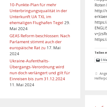
10-Punkte-Plan für mehr
Roten 
Unterbringungsqualität in der
http:/
Unterkunft UA TXL im
erklae
https
ehemaligen Flughafen Tegel
29.
ENGLIS
Mai 2024
v=JzsRnL4
GEAS Reform beschlossen: Nach
https:
Parlament stimmt auch der
europäische Rat zu
17. Mai
Teilen m
2024
E-Ma
Ukraine-Aufenthalts-
Übergangs-Verordnung wird
nun doch verlängert und gilt für
Ang
Helferpo
Einreisen bis zum 31.12.2024
11. Mai 2024