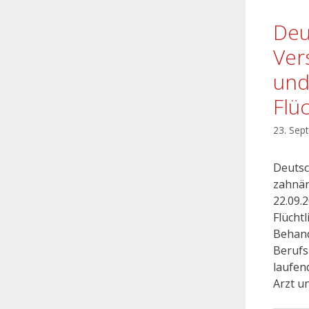
Deu
Ver
und
Flü
23. Sep
Deutsc
zahnär
22.09.
Flücht
Behand
Berufsh
laufen
Arzt u