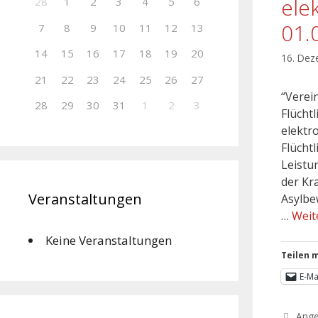
ele
28
1
2
3
4
5
6
01.
7
8
9
10
11
12
13
14
15
16
17
18
19
20
16. Dez
21
22
23
24
25
26
27
“Verei
28
29
30
31
1
2
3
Flücht
elektr
Flücht
Leistu
der Kr
Veranstaltungen
Asylbe
…
Weit
Keine Veranstaltungen
Teilen m
E-Ma
Ang