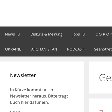
News
Diskurs & Meinung
Jobs
C O R O 
UKRAINE
AFGHANISTAN
PODCAST
Seenotret
Ge
Newsletter
In Kürze kommt unser
Newsletter heraus. Bitte tragt
Euch hier dafür ein.
Email