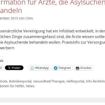
ormation für Ärzte, die Asylsuche
andeln
tember 2015
von
Chris
senärztliche Vereinigung hat ein Infoblatt entwickelt, in de
lichen Dinge zusammengefasst sind, die Ärzte wissen sollte
ie Asylsuchende behandeln wollen. Praxisinfo zur Versorg
ewerbern
it:
il
WhatsApp
Telegram
Drucken
ebote
,
Betreiberportal
,
Gesundheit/Therapie
,
Helferportal
,
Info Recht/A
ionen für Helfer
,
News