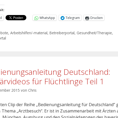
it:
il
WhatsApp
Telegram
Drucken
ebote
,
Arbeitshilfen/-material
,
Betreiberportal
,
Gesundheit/Therapie
,
rtal
ienungsanleitung Deutschland:
ärvideos für Flüchtlinge Teil 1
vember 2015
von
Chris
sten Clip der Reihe „Bedienungsanleitung für Deutschland“ 
 Thema „Arztbesuch“. Er ist in Zusammenarbeit mit Ärzten 
, München, Augsburg und den Sozialpädagogen des bayeri