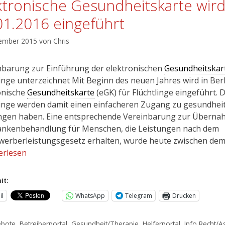
ktronische Gesundheitskarte wird
01.2016 eingeführt
ember 2015
von
Chris
nbarung zur Einführung der elektronischen
Gesundheitskar
linge unterzeichnet Mit Beginn des neuen Jahres wird in Berl
onische
Gesundheitskarte
(eGK) für Flüchtlinge eingeführt. D
linge werden damit einen einfacheren Zugang zu gesundheit
ngen haben. Eine entsprechende Vereinbarung zur Überna
ankenbehandlung für Menschen, die Leistungen nach dem
werberleistungsgesetz erhalten, wurde heute zwischen de
erlesen
it:
il
WhatsApp
Telegram
Drucken
ebote
,
Betreiberportal
,
Gesundheit/Therapie
,
Helferportal
,
Info Recht/A