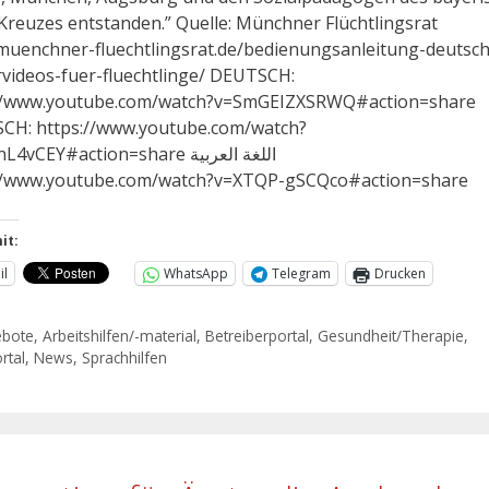
Kreuzes entstanden.” Quelle: Münchner Flüchtlingsrat
/muenchner-fluechtlingsrat.de/bedienungsanleitung-deutsch
rvideos-fuer-fluechtlinge/ DEUTSCH:
://www.youtube.com/watch?v=SmGEIZXSRWQ#action=share
CH: https://www.youtube.com/watch?
vCEY#action=share اللغة العربية
//www.youtube.com/watch?v=XTQP-gSCQco#action=share
it:
il
WhatsApp
Telegram
Drucken
ebote
,
Arbeitshilfen/-material
,
Betreiberportal
,
Gesundheit/Therapie
,
rtal
,
News
,
Sprachhilfen