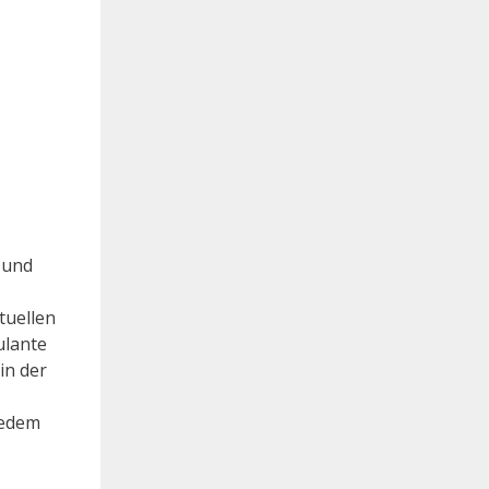
e
 und
tuellen
ulante
in der
Jedem