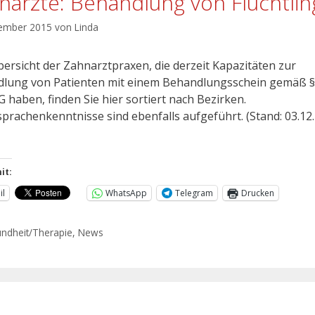
närzte: Behandlung von Flüchtli
ember 2015
von
Linda
bersicht der Zahnarztpraxen, die derzeit Kapazitäten zur
lung von Patienten mit einem Behandlungsschein gemäß §
G haben, finden Sie hier sortiert nach Bezirken.
prachenkenntnisse sind ebenfalls aufgeführt. (Stand: 03.1
it:
il
WhatsApp
Telegram
Drucken
ndheit/Therapie
,
News