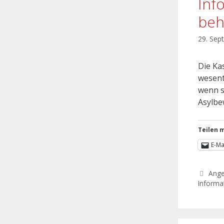
Inf
beh
29. Sep
Die Kas
wesent
wenn s
Asylb
Teilen m
E-Ma
Ang
Informat