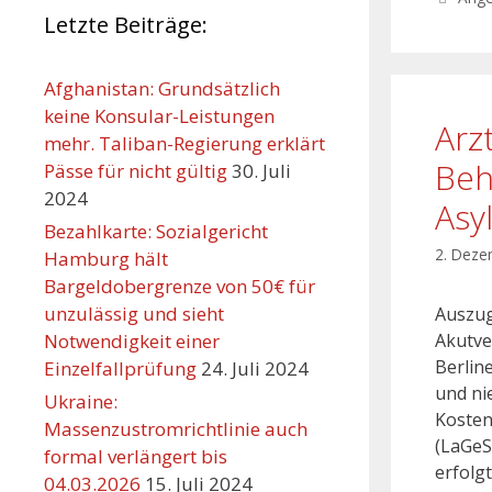
Letzte Beiträge:
Afghanistan: Grundsätzlich
keine Konsular-Leistungen
Arz
mehr. Taliban-Regierung erklärt
Beh
Pässe für nicht gültig
30. Juli
2024
Asy
Bezahlkarte: Sozialgericht
2. Deze
Hamburg hält
Bargeldobergrenze von 50€ für
unzulässig und sieht
Auszug
Notwendigkeit einer
Akutve
Berlin
Einzelfallprüfung
24. Juli 2024
und ni
Ukraine:
Kosten
Massenzustromrichtlinie auch
(LaGeS
formal verlängert bis
erfolg
04.03.2026
15. Juli 2024