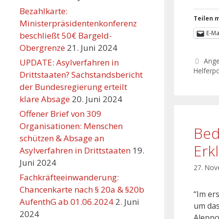
Bezahlkarte:
Teilen m
Ministerpräsidentenkonferenz
E-Ma
beschließt 50€ Bargeld-
Obergrenze
21. Juni 2024
Ang
UPDATE: Asylverfahren in
Helferpo
Drittstaaten? Sachstandsbericht
der Bundesregierung erteilt
klare Absage
20. Juni 2024
Offener Brief von 309
Organisationen: Menschen
Bed
schützen & Absage an
Erkl
Asylverfahren in Drittstaaten
19.
Juni 2024
27. No
Fachkräfteeinwanderung:
Chancenkarte nach § 20a & §20b
“Im er
AufenthG ab 01.06.2024
2. Juni
um das
2024
Aleppo