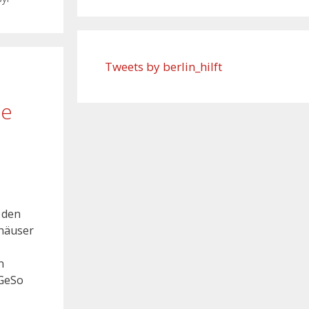
Tweets by berlin_hilft
te
 den
nhäuser
n
aGeSo