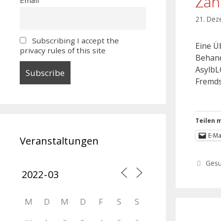
Zah
21. Dez
Subscribing I accept the
Eine Ü
privacy rules of this site
Behand
AsylbL
Fremds
Teilen m
E-Ma
Veranstaltungen
Gesu
M
D
M
D
F
S
S