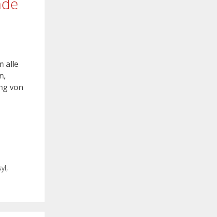
nde
m alle
n,
ung von
syl
,