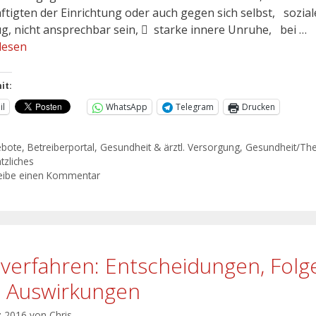
ftigten der Einrichtung oder auch gegen sich selbst, sozial
g, nicht ansprechbar sein,  starke innere Unruhe, bei …
lesen
it:
il
WhatsApp
Telegram
Drucken
ebote
,
Betreiberportal
,
Gesundheit & ärztl. Versorgung
,
Gesundheit/The
tzliches
eibe einen Kommentar
lverfahren: Entscheidungen, Folg
 Auswirkungen
z 2016
von
Chris