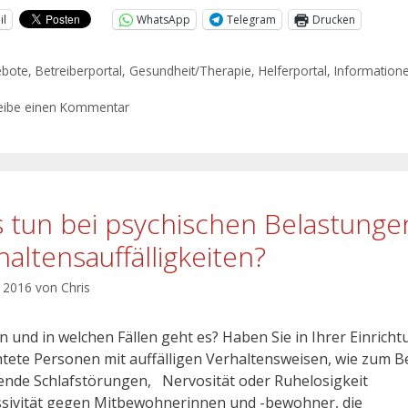
il
WhatsApp
Telegram
Drucken
ebote
,
Betreiberportal
,
Gesundheit/Therapie
,
Helferportal
,
Informatione
eibe einen Kommentar
 tun bei psychischen Belastunge
haltensauffälligkeiten?
l 2016
von
Chris
 und in welchen Fällen geht es? Haben Sie in Ihrer Einricht
htete Personen mit auffälligen Verhaltensweisen, wie zum B
ende Schlafstörungen, Nervosität oder Ruhelosigkeit
sivität gegen Mitbewohnerinnen und -bewohner, die