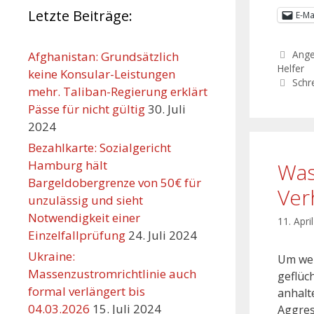
Letzte Beiträge:
E-Ma
Ang
Afghanistan: Grundsätzlich
Helfer
keine Konsular-Leistungen
Schr
mehr. Taliban-Regierung erklärt
Pässe für nicht gültig
30. Juli
2024
Bezahlkarte: Sozialgericht
Hamburg hält
Was
Bargeldobergrenze von 50€ für
Ver
unzulässig und sieht
Notwendigkeit einer
11. Apri
Einzelfallprüfung
24. Juli 2024
Ukraine:
Um wen
Massenzustromrichtlinie auch
geflüc
formal verlängert bis
anhalt
04.03.2026
15. Juli 2024
Aggres