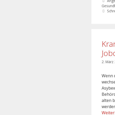
Ang
Gesundh
Schr
Kra
Job
2. März
Wenn d
wechse
Asybew
Behörd
alten 
werden
Weiter