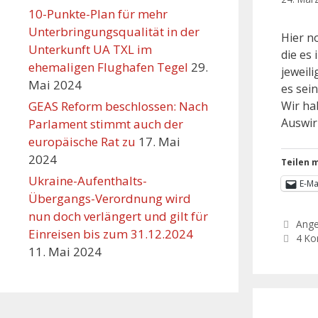
10-Punkte-Plan für mehr
Unterbringungsqualität in der
Hier n
Unterkunft UA TXL im
die es
ehemaligen Flughafen Tegel
29.
jeweil
Mai 2024
es sei
GEAS Reform beschlossen: Nach
Wir ha
Auswir
Parlament stimmt auch der
europäische Rat zu
17. Mai
2024
Teilen m
Ukraine-Aufenthalts-
E-Ma
Übergangs-Verordnung wird
nun doch verlängert und gilt für
Ang
Einreisen bis zum 31.12.2024
4 K
11. Mai 2024