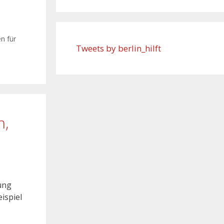
n für
Tweets by berlin_hilft
n,
ung
eispiel