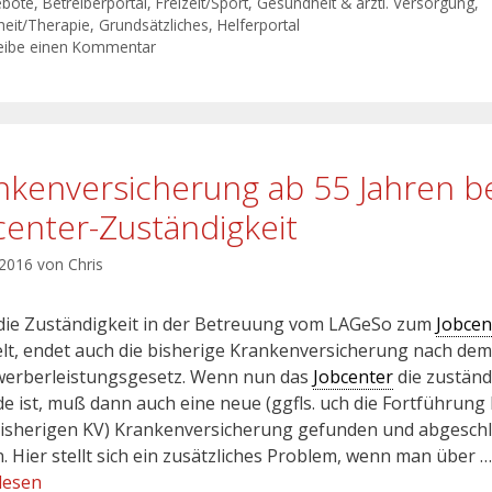
ebote
,
Betreiberportal
,
Freizeit/Sport
,
Gesundheit & ärztl. Versorgung
,
eit/Therapie
,
Grundsätzliches
,
Helferportal
eibe einen Kommentar
nkenversicherung ab 55 Jahren b
center-Zuständigkeit
 2016
von
Chris
ie Zuständigkeit in der Betreuung vom LAGeSo zum
Jobcen
lt, endet auch die bisherige Krankenversicherung nach dem
erberleistungsgesetz. Wenn nun das
Jobcenter
die zuständ
e ist, muß dann auch eine neue (ggfls. uch die Fortführung 
bisherigen KV) Krankenversicherung gefunden und abgesch
. Hier stellt sich ein zusätzliches Problem, wenn man über …
lesen