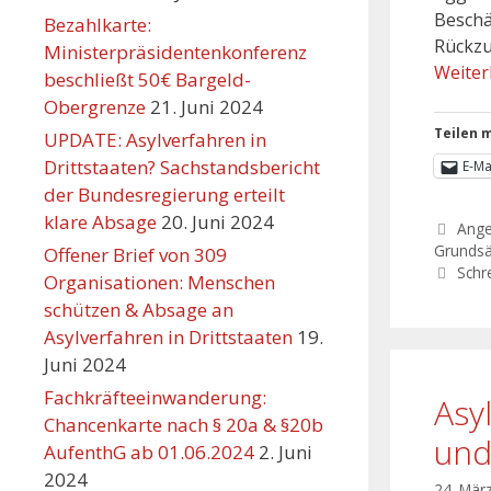
Beschä
Bezahlkarte:
Rückzu
Ministerpräsidentenkonferenz
Weiter
beschließt 50€ Bargeld-
Obergrenze
21. Juni 2024
Teilen m
UPDATE: Asylverfahren in
Drittstaaten? Sachstandsbericht
E-Ma
der Bundesregierung erteilt
klare Absage
20. Juni 2024
Ang
Grundsä
Offener Brief von 309
Schr
Organisationen: Menschen
schützen & Absage an
Asylverfahren in Drittstaaten
19.
Juni 2024
Fachkräfteeinwanderung:
Asy
Chancenkarte nach § 20a & §20b
und
AufenthG ab 01.06.2024
2. Juni
2024
24. Mär