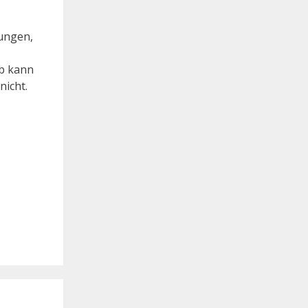
dungen,
lb kann
nicht.