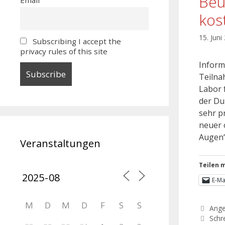
Beu
kos
15. Juni
Subscribing I accept the
privacy rules of this site
Inform
Teilna
Labor 
der Du
sehr p
neuer 
Augen
Veranstaltungen
Teilen m
E-Ma
M
D
M
D
F
S
S
Ang
Schr