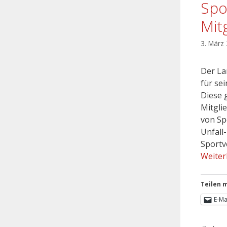
Spo
Mit
3. März
Der La
für se
Diese 
Mitgli
von Sp
Unfall
Sportv
Weiter
Teilen m
E-Ma