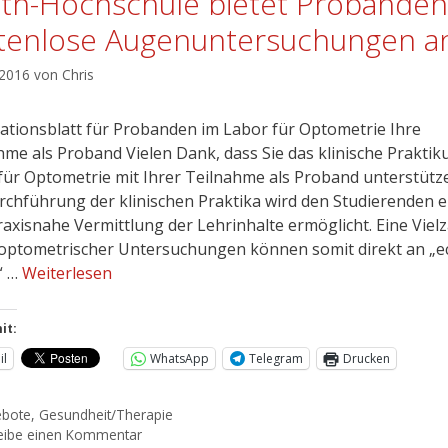
th-Hochschule bietet Probanden
tenlose Augenuntersuchungen a
 2016
von
Chris
ationsblatt für Probanden im Labor für Optometrie Ihre
hme als Proband Vielen Dank, dass Sie das klinische Prakti
für Optometrie mit Ihrer Teilnahme als Proband unterstütze
rchführung der klinischen Praktika wird den Studierenden e
raxisnahe Vermittlung der Lehrinhalte ermöglicht. Eine Vielz
optometrischer Untersuchungen können somit direkt an „e
“ …
Weiterlesen
it:
il
WhatsApp
Telegram
Drucken
ebote
,
Gesundheit/Therapie
eibe einen Kommentar