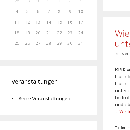
28
29
30
31
1
2
3
4
5
6
7
8
9
10
11
12
13
14
15
16
17
Wie
18
19
20
21
22
23
24
unt
25
26
27
28
29
30
31
20. Mai
BPtK v
Flücht
Veranstaltungen
Flucht
unter 
bedroh
Keine Veranstaltungen
und üb
…
Weit
Teilen m