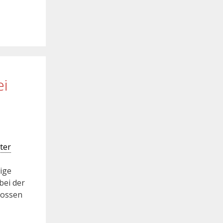
ei
ter
ige
bei der
lossen