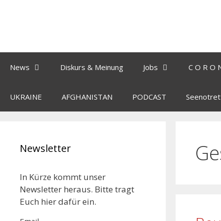
News
Diskurs & Meinung
Jobs
C O R O 
UKRAINE
AFGHANISTAN
PODCAST
Seenotret
Ge
Newsletter
In Kürze kommt unser
Newsletter heraus. Bitte tragt
Euch hier dafür ein.
Email