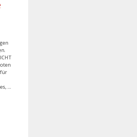
e
ngen
en.
 NICHT
boten
für
es, …