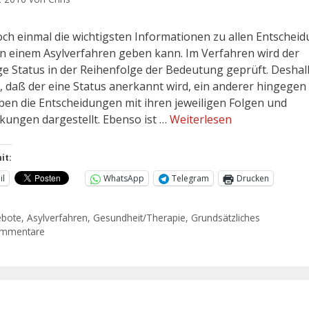
och einmal die wichtigsten Informationen zu allen Entschei
 in einem Asylverfahren geben kann. Im Verfahren wird der
ige Status in der Reihenfolge der Bedeutung geprüft. Desha
n, daß der eine Status anerkannt wird, ein anderer hingegen 
ben die Entscheidungen mit ihren jeweiligen Folgen und
kungen dargestellt. Ebenso ist …
Weiterlesen
it:
il
WhatsApp
Telegram
Drucken
ebote
,
Asylverfahren
,
Gesundheit/Therapie
,
Grundsätzliches
ommentare