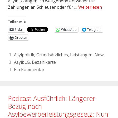
AsylbLG angeblich weitgehend entweder für
Zahlungen an Schleuser oder für …
Weiterlesen
Teilen mit:
E-Mail
WhatsApp
Telegram
Drucken
Asylpolitik
,
Grundsätzliches
,
Leistungen
,
News
AsylbLG
,
Bezahlkarte
Ein Kommentar
Podcast Ausführlich: Längerer
Bezug nach
Asylbewerberleistungsgesetz: Nun