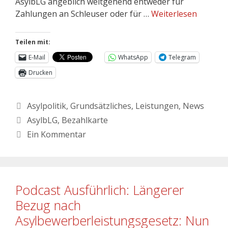
AsylbLG angeblich weitgehend entweder für
Zahlungen an Schleuser oder für …
Weiterlesen
Teilen mit:
E-Mail
WhatsApp
Telegram
Drucken
Asylpolitik
,
Grundsätzliches
,
Leistungen
,
News
AsylbLG
,
Bezahlkarte
Ein Kommentar
Podcast Ausführlich: Längerer
Bezug nach
Asylbewerberleistungsgesetz: Nun