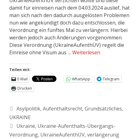
UkraineAufenthÜV verzichten wollte und diese
damit für einreisen nach dem 04.03.2024 auslief, hat
man sich nach den dadurch ausgelösten Problemen
nun wie angekündigt doch dazu entschlossen, die
Verordnung ein fünftes Mal zu verlängern. Hierbei
werden jedoch auch Änderungen vorgenommen.
Diese Verordnung (UkraineAufenthÜV) regelt die
Einreise ohne Visum aus …
Weiterlesen
Teilen mit:
E-Mail
WhatsApp
Telegram
Drucken
Asylpolitik
,
Aufenthaltsrecht
,
Grundsätzliches
,
UKRAINE
Ukraine
,
Ukraine-Aufenthalts-Übergangs-
Verordnung
,
UkraineAufenthÜV
,
verlängerung