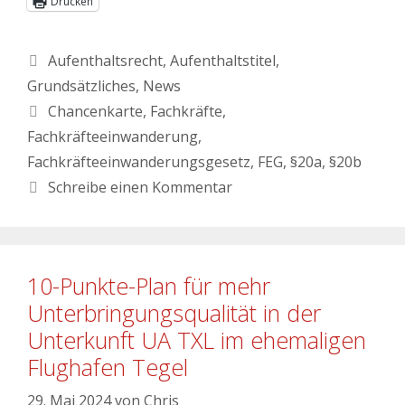
Drucken
Aufenthaltsrecht
,
Aufenthaltstitel
,
Grundsätzliches
,
News
Chancenkarte
,
Fachkräfte
,
Fachkräfteeinwanderung
,
Fachkräfteeinwanderungsgesetz
,
FEG
,
§20a
,
§20b
Schreibe einen Kommentar
10-Punkte-Plan für mehr
Unterbringungsqualität in der
Unterkunft UA TXL im ehemaligen
Flughafen Tegel
29. Mai 2024
von
Chris