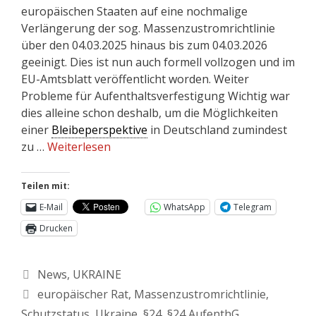
europäischen Staaten auf eine nochmalige
Verlängerung der sog. Massenzustromrichtlinie
über den 04.03.2025 hinaus bis zum 04.03.2026
geeinigt. Dies ist nun auch formell vollzogen und im
EU-Amtsblatt veröffentlicht worden. Weiter
Probleme für Aufenthaltsverfestigung Wichtig war
dies alleine schon deshalb, um die Möglichkeiten
einer
Bleibeperspektive
in Deutschland zumindest
zu …
Weiterlesen
Teilen mit:
E-Mail
WhatsApp
Telegram
Drucken
News
,
UKRAINE
europäischer Rat
,
Massenzustromrichtlinie
,
Schutzstatus
,
Ukraine
,
§24
,
§24 AufenthG