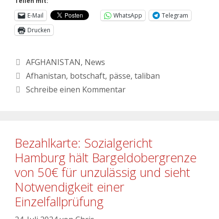
Teilen mit:
E-Mail
WhatsApp
Telegram
Drucken
AFGHANISTAN
,
News
Afhanistan
,
botschaft
,
pässe
,
taliban
Schreibe einen Kommentar
Bezahlkarte: Sozialgericht
Hamburg hält Bargeldobergrenze
von 50€ für unzulässig und sieht
Notwendigkeit einer
Einzelfallprüfung