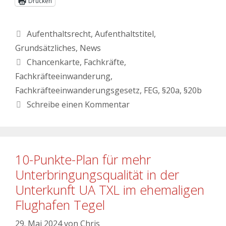
Drucken
Aufenthaltsrecht
,
Aufenthaltstitel
,
Grundsätzliches
,
News
Chancenkarte
,
Fachkräfte
,
Fachkräfteeinwanderung
,
Fachkräfteeinwanderungsgesetz
,
FEG
,
§20a
,
§20b
Schreibe einen Kommentar
10-Punkte-Plan für mehr
Unterbringungsqualität in der
Unterkunft UA TXL im ehemaligen
Flughafen Tegel
29. Mai 2024
von
Chris