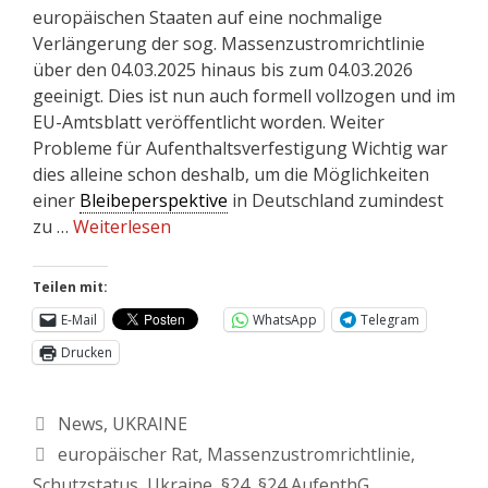
europäischen Staaten auf eine nochmalige
Verlängerung der sog. Massenzustromrichtlinie
über den 04.03.2025 hinaus bis zum 04.03.2026
geeinigt. Dies ist nun auch formell vollzogen und im
EU-Amtsblatt veröffentlicht worden. Weiter
Probleme für Aufenthaltsverfestigung Wichtig war
dies alleine schon deshalb, um die Möglichkeiten
einer
Bleibeperspektive
in Deutschland zumindest
zu …
Weiterlesen
Teilen mit:
E-Mail
WhatsApp
Telegram
Drucken
News
,
UKRAINE
europäischer Rat
,
Massenzustromrichtlinie
,
Schutzstatus
,
Ukraine
,
§24
,
§24 AufenthG