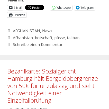
Teilen mit:
E-Mail
WhatsApp
Telegram
Drucken
AFGHANISTAN
,
News
Afhanistan
,
botschaft
,
pässe
,
taliban
Schreibe einen Kommentar
Bezahlkarte: Sozialgericht
Hamburg hält Bargeldobergrenze
von 50€ für unzulässig und sieht
Notwendigkeit einer
Einzelfallprüfung