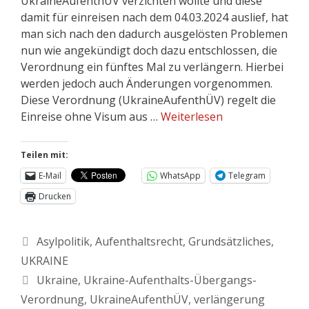
UkraineAufenthÜV verzichten wollte und diese
damit für einreisen nach dem 04.03.2024 auslief, hat
man sich nach den dadurch ausgelösten Problemen
nun wie angekündigt doch dazu entschlossen, die
Verordnung ein fünftes Mal zu verlängern. Hierbei
werden jedoch auch Änderungen vorgenommen.
Diese Verordnung (UkraineAufenthÜV) regelt die
Einreise ohne Visum aus …
Weiterlesen
Teilen mit:
E-Mail
WhatsApp
Telegram
Drucken
Asylpolitik
,
Aufenthaltsrecht
,
Grundsätzliches
,
UKRAINE
Ukraine
,
Ukraine-Aufenthalts-Übergangs-
Verordnung
,
UkraineAufenthÜV
,
verlängerung