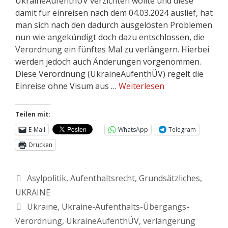
UkraineAufenthÜV verzichten wollte und diese
damit für einreisen nach dem 04.03.2024 auslief, hat
man sich nach den dadurch ausgelösten Problemen
nun wie angekündigt doch dazu entschlossen, die
Verordnung ein fünftes Mal zu verlängern. Hierbei
werden jedoch auch Änderungen vorgenommen.
Diese Verordnung (UkraineAufenthÜV) regelt die
Einreise ohne Visum aus …
Weiterlesen
Teilen mit:
E-Mail
WhatsApp
Telegram
Drucken
Asylpolitik
,
Aufenthaltsrecht
,
Grundsätzliches
,
UKRAINE
Ukraine
,
Ukraine-Aufenthalts-Übergangs-
Verordnung
,
UkraineAufenthÜV
,
verlängerung