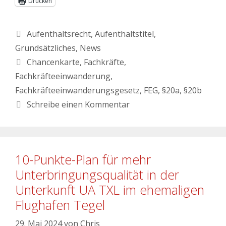
Drucken
Aufenthaltsrecht
,
Aufenthaltstitel
,
Grundsätzliches
,
News
Chancenkarte
,
Fachkräfte
,
Fachkräfteeinwanderung
,
Fachkräfteeinwanderungsgesetz
,
FEG
,
§20a
,
§20b
Schreibe einen Kommentar
10-Punkte-Plan für mehr
Unterbringungsqualität in der
Unterkunft UA TXL im ehemaligen
Flughafen Tegel
29. Mai 2024
von
Chris