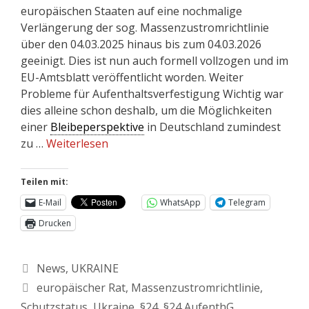
europäischen Staaten auf eine nochmalige
Verlängerung der sog. Massenzustromrichtlinie
über den 04.03.2025 hinaus bis zum 04.03.2026
geeinigt. Dies ist nun auch formell vollzogen und im
EU-Amtsblatt veröffentlicht worden. Weiter
Probleme für Aufenthaltsverfestigung Wichtig war
dies alleine schon deshalb, um die Möglichkeiten
einer
Bleibeperspektive
in Deutschland zumindest
zu …
Weiterlesen
Teilen mit:
E-Mail
WhatsApp
Telegram
Drucken
News
,
UKRAINE
europäischer Rat
,
Massenzustromrichtlinie
,
Schutzstatus
,
Ukraine
,
§24
,
§24 AufenthG