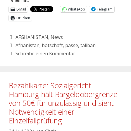
Teilen mit:
E-Mail
WhatsApp
Telegram
Drucken
AFGHANISTAN
,
News
Afhanistan
,
botschaft
,
pässe
,
taliban
Schreibe einen Kommentar
Bezahlkarte: Sozialgericht
Hamburg hält Bargeldobergrenze
von 50€ für unzulässig und sieht
Notwendigkeit einer
Einzelfallprüfung