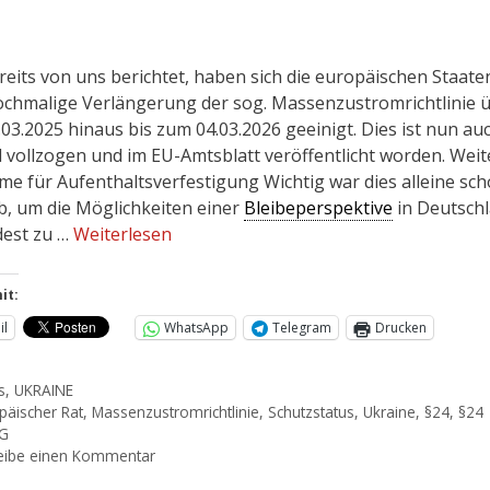
reits von uns berichtet, haben sich die europäischen Staate
ochmalige Verlängerung der sog. Massenzustromrichtlinie 
.03.2025 hinaus bis zum 04.03.2026 geeinigt. Dies ist nun au
l vollzogen und im EU-Amtsblatt veröffentlicht worden. Weit
me für Aufenthaltsverfestigung Wichtig war dies alleine sc
b, um die Möglichkeiten einer
Bleibeperspektive
in Deutsch
est zu …
Weiterlesen
it:
il
WhatsApp
Telegram
Drucken
s
,
UKRAINE
päischer Rat
,
Massenzustromrichtlinie
,
Schutzstatus
,
Ukraine
,
§24
,
§24
hG
eibe einen Kommentar