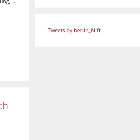
dung, …
Tweets by berlin_hilft
ch