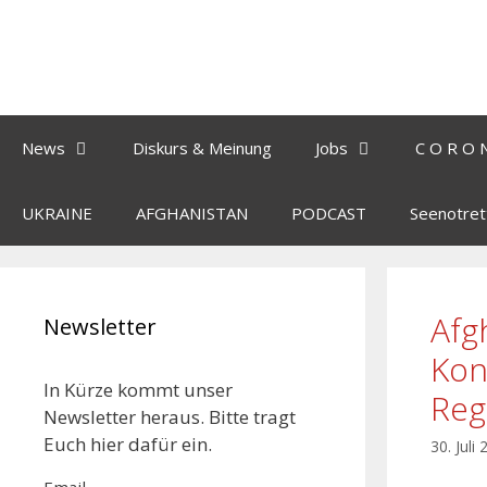
News
Diskurs & Meinung
Jobs
C O R O 
UKRAINE
AFGHANISTAN
PODCAST
Seenotret
Afg
Newsletter
Kon
In Kürze kommt unser
Reg
Newsletter heraus. Bitte tragt
Euch hier dafür ein.
30. Juli
Email