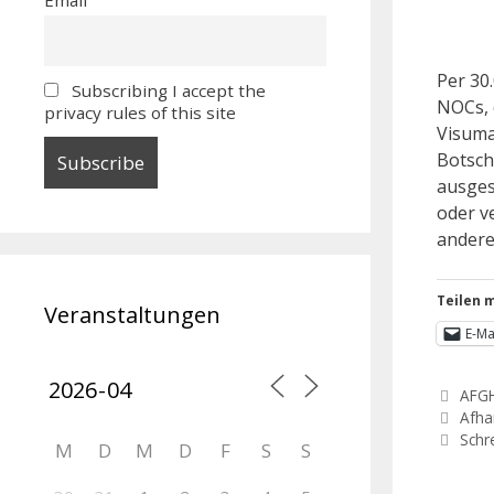
Per 30
Subscribing I accept the
NOCs, 
privacy rules of this site
Visuma
Botsch
ausges
oder v
andere
Teilen m
Veranstaltungen
E-Ma
AFG
Afha
Schr
M
D
M
D
F
S
S