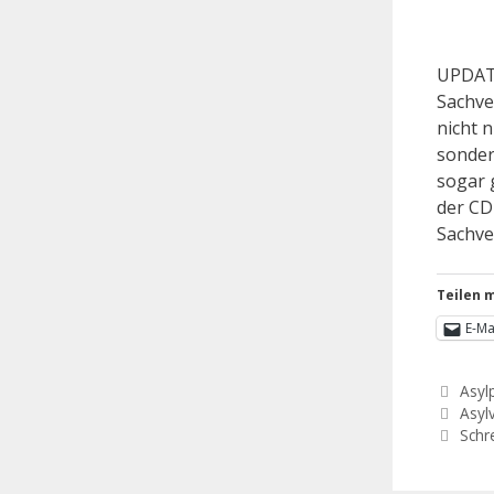
UPDATE
Sachve
nicht n
sonder
sogar 
der CD
Sachve
Teilen m
E-Ma
Asylp
Asyl
Schr