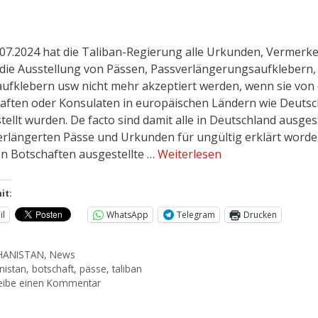
.07.2024 hat die Taliban-Regierung alle Urkunden, Vermerke
die Ausstellung von Pässen, Passverlängerungsaufklebern,
ufklebern usw nicht mehr akzeptiert werden, wenn sie von
aften oder Konsulaten in europäischen Ländern wie Deutsc
tellt wurden. De facto sind damit alle in Deutschland ausges
erlängerten Pässe und Urkunden für ungültig erklärt worden
n Botschaften ausgestellte …
Weiterlesen
it:
il
WhatsApp
Telegram
Drucken
HANISTAN
,
News
nistan
,
botschaft
,
pässe
,
taliban
eibe einen Kommentar