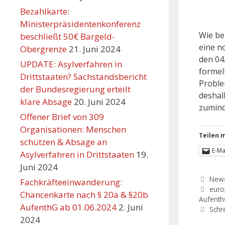
Bezahlkarte:
Ministerpräsidentenkonferenz
Wie be
beschließt 50€ Bargeld-
eine n
Obergrenze
21. Juni 2024
den 04
UPDATE: Asylverfahren in
formel
Drittstaaten? Sachstandsbericht
Proble
der Bundesregierung erteilt
deshal
klare Absage
20. Juni 2024
zumind
Offener Brief von 309
Organisationen: Menschen
Teilen m
schützen & Absage an
E-Ma
Asylverfahren in Drittstaaten
19.
Juni 2024
New
Fachkräfteeinwanderung:
euro
Chancenkarte nach § 20a & §20b
Aufent
AufenthG ab 01.06.2024
2. Juni
Schr
2024