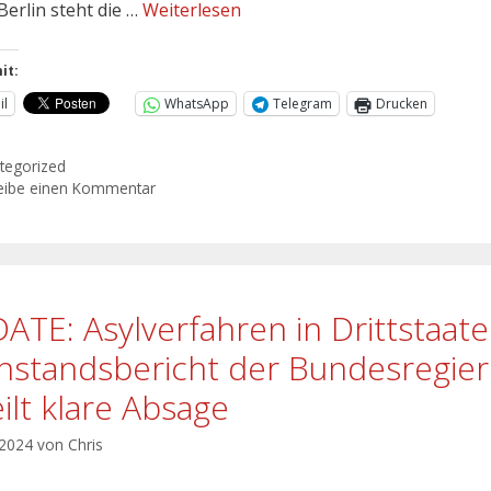
Berlin steht die …
Weiterlesen
it:
il
WhatsApp
Telegram
Drucken
tegorized
eibe einen Kommentar
ATE: Asylverfahren in Drittstaat
hstandsbericht der Bundesregie
eilt klare Absage
 2024
von
Chris