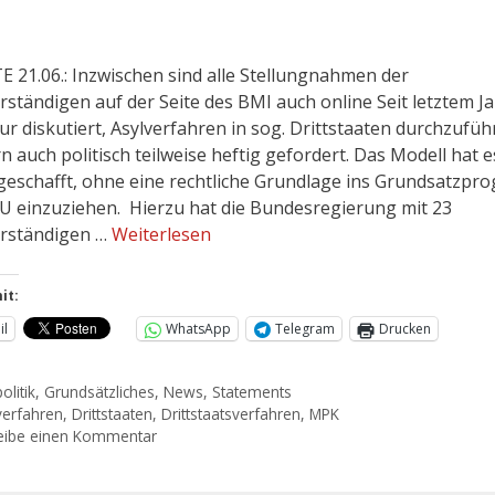
 21.06.: Inzwischen sind alle Stellungnahmen der
rständigen auf der Seite des BMI auch online Seit letztem Ja
ur diskutiert, Asylverfahren in sog. Drittstaaten durchzufüh
n auch politisch teilweise heftig gefordert. Das Modell hat e
geschafft, ohne eine rechtliche Grundlage ins Grundsatzp
U einzuziehen. Hierzu hat die Bundesregierung mit 23
rständigen …
Weiterlesen
it:
il
WhatsApp
Telegram
Drucken
olitik
,
Grundsätzliches
,
News
,
Statements
verfahren
,
Drittstaaten
,
Drittstaatsverfahren
,
MPK
eibe einen Kommentar