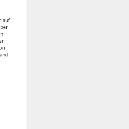
n auf
über
ch
er
hon
land