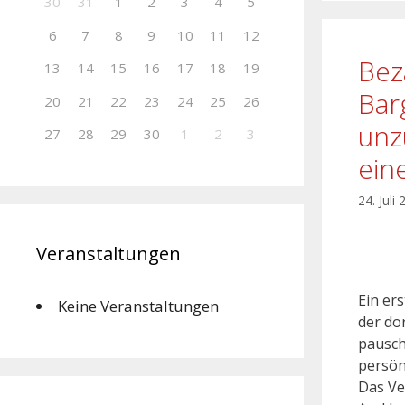
30
31
1
2
3
4
5
6
7
8
9
10
11
12
Bez
13
14
15
16
17
18
19
Bar
20
21
22
23
24
25
26
unz
27
28
29
30
1
2
3
ein
24. Juli
Veranstaltungen
Ein er
Keine Veranstaltungen
der do
pausch
persön
Das Ve