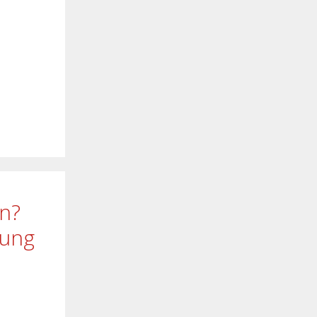
en?
rung