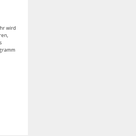
hr wird
ren,
s
rogramm