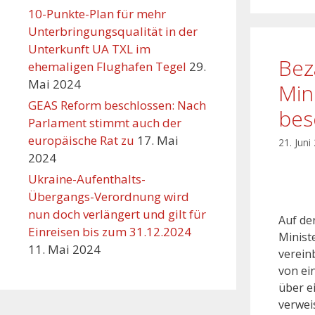
10-Punkte-Plan für mehr
Unterbringungsqualität in der
Unterkunft UA TXL im
Bez
ehemaligen Flughafen Tegel
29.
Mai 2024
Min
GEAS Reform beschlossen: Nach
bes
Parlament stimmt auch der
europäische Rat zu
17. Mai
21. Juni
2024
Ukraine-Aufenthalts-
Übergangs-Verordnung wird
nun doch verlängert und gilt für
Auf de
Einreisen bis zum 31.12.2024
Minist
11. Mai 2024
verein
von ei
über e
verwei