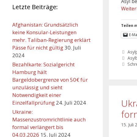
Asyl b
Letzte Beiträge:
Weiter
Afghanistan: Grundsätzlich
Teilen m
keine Konsular-Leistungen
E-Ma
mehr. Taliban-Regierung erklärt
Pässe für nicht gültig
30. Juli
Asylp
2024
Asyl
Bezahlkarte: Sozialgericht
Schr
Hamburg hält
Bargeldobergrenze von 50€ für
unzulässig und sieht
Notwendigkeit einer
Ukr
Einzelfallprüfung
24. Juli 2024
for
Ukraine:
Massenzustromrichtlinie auch
15. Juli
formal verlängert bis
04.03.2026
15. Juli 2024