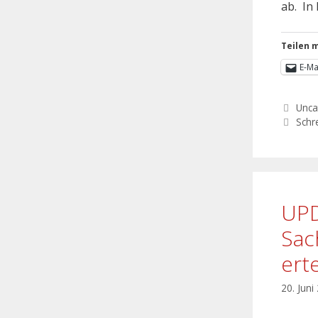
ab. In 
Teilen m
E-Ma
Unca
Schr
UPD
Sac
ert
20. Juni