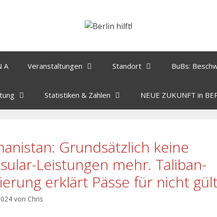
N A
Veranstaltungen
Standort
BuBs: Besch
tung
Statistiken & Zahlen
NEUE ZUKUNFT in BE
hanistan: Grundsätzlich keine
sular-Leistungen mehr. Taliban-
ierung erklärt Pässe für nicht gült
 2024
von
Chris