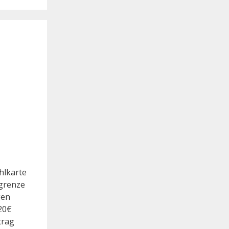
hlkarte
rgrenze
gen
20€
trag