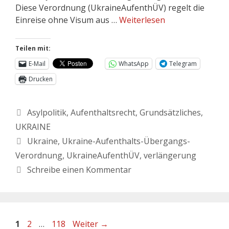
Diese Verordnung (UkraineAufenthÜV) regelt die
Einreise ohne Visum aus …
Weiterlesen
Teilen mit:
E-Mail
WhatsApp
Telegram
Drucken
Asylpolitik
,
Aufenthaltsrecht
,
Grundsätzliches
,
UKRAINE
Ukraine
,
Ukraine-Aufenthalts-Übergangs-
Verordnung
,
UkraineAufenthÜV
,
verlängerung
Schreibe einen Kommentar
1
2
…
118
Weiter
→