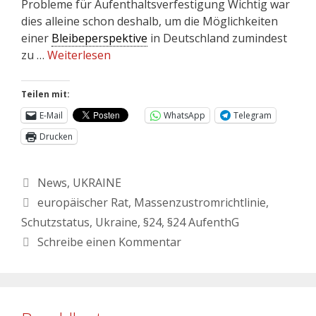
Probleme für Aufenthaltsverfestigung Wichtig war
dies alleine schon deshalb, um die Möglichkeiten
einer
Bleibeperspektive
in Deutschland zumindest
zu …
Weiterlesen
Teilen mit:
E-Mail
WhatsApp
Telegram
Drucken
News
,
UKRAINE
europäischer Rat
,
Massenzustromrichtlinie
,
Schutzstatus
,
Ukraine
,
§24
,
§24 AufenthG
Schreibe einen Kommentar