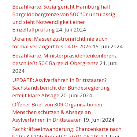
Bezahlkarte: Sozialgericht Hamburg hält
Bargeldobergrenze von 50€ für unzulässig
und sieht Notwendigkeit einer
Einzelfallprüfung
24. Juli 2024
Ukraine: Massenzustromrichtlinie auch
formal verlängert bis 04.03.2026
15. Juli 2024
Bezahlkarte: Ministerpräsidentenkonferenz
beschließt 50€ Bargeld-Obergrenze
21. Juni
2024
UPDATE: Asylverfahren in Drittstaaten?
Sachstandsbericht der Bundesregierung
erteilt klare Absage
20. Juni 2024
Offener Brief von 309 Organisationen:
Menschen schützen & Absage an
Asylverfahren in Drittstaaten
19. Juni 2024
Fachkräfteeinwanderung: Chancenkarte nach
§ 20a & §20b AufenthG ab 01.06.2024
2. Juni