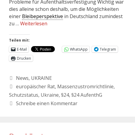
Probleme für Aufenthaltsverfestigung Wichtig war
dies alleine schon deshalb, um die Möglichkeiten
einer
Bleibeperspektive
in Deutschland zumindest
zu …
Weiterlesen
Teilen mit:
E-Mail
WhatsApp
Telegram
Drucken
News
,
UKRAINE
europäischer Rat
,
Massenzustromrichtlinie
,
Schutzstatus
,
Ukraine
,
§24
,
§24 AufenthG
Schreibe einen Kommentar