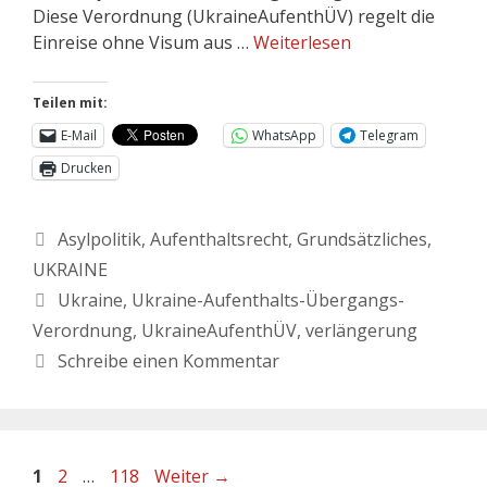
Diese Verordnung (UkraineAufenthÜV) regelt die
Einreise ohne Visum aus …
Weiterlesen
Teilen mit:
E-Mail
WhatsApp
Telegram
Drucken
Asylpolitik
,
Aufenthaltsrecht
,
Grundsätzliches
,
UKRAINE
Ukraine
,
Ukraine-Aufenthalts-Übergangs-
Verordnung
,
UkraineAufenthÜV
,
verlängerung
Schreibe einen Kommentar
1
2
…
118
Weiter
→