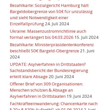
Bezahlkarte: Sozialgericht Hamburg hält
Bargeldobergrenze von 50€ für unzulässig
und sieht Notwendigkeit einer
Einzelfallprüfung
24. Juli 2024
Ukraine: Massenzustromrichtlinie auch
formal verlängert bis 04.03.2026
15. Juli 2024
Bezahlkarte: Ministerpräsidentenkonferenz
beschließt 50€ Bargeld-Obergrenze
21. Juni
2024
UPDATE: Asylverfahren in Drittstaaten?
Sachstandsbericht der Bundesregierung
erteilt klare Absage
20. Juni 2024
Offener Brief von 309 Organisationen:
Menschen schützen & Absage an
Asylverfahren in Drittstaaten
19. Juni 2024
Fachkräfteeinwanderung: Chancenkarte nach
§ 20a & §20b AufenthG ab 01.06.2024
2. Juni